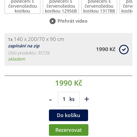
Přehrát video
140 x 200/70 x 90 cm
1x
zapínání na zip
1990 Kč
číslo produktu: 35726
skladem
1990 Kč
-
+
ks
Do košíku
Rezervovat