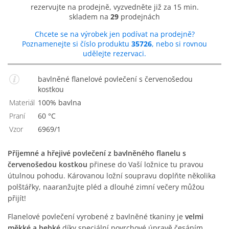
rezervujte na prodejně, vyzvedněte již za 15 min.
skladem na
29
prodejnách
Chcete se na výrobek jen podívat na prodejně?
Poznamenejte si číslo produktu
35726
, nebo si rovnou
udělejte rezervaci.
bavlněné flanelové povlečení s červenošedou
kostkou
Materiál
100% bavlna
Praní
60 °C
Vzor
6969/1
Příjemné a hřejivé povlečení z bavlněného flanelu s
červenošedou kostkou
přinese do Vaší ložnice tu pravou
útulnou pohodu. Károvanou ložní soupravu doplňte několika
polštářky, naaranžujte pléd a dlouhé zimní večery můžou
přijít!
Flanelové povlečení vyrobené z bavlněné tkaniny je
velmi
měkké a hebké
díky speciální povrchové úpravě česáním.