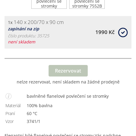
140 x 200/70 x 90 cm
1x
zapínání na zip
1990 Kč
číslo produktu: 35725
není skladem
Rezervovat
nelze rezervovat, není skladem na žádné prodejně
bavlněné flanelové povlečení se stromky
Materiál
100% bavlna
Praní
60 °C
Vzor
3741/1
Elegantní bílé flanelové povlečení se stromy Vás nadchne