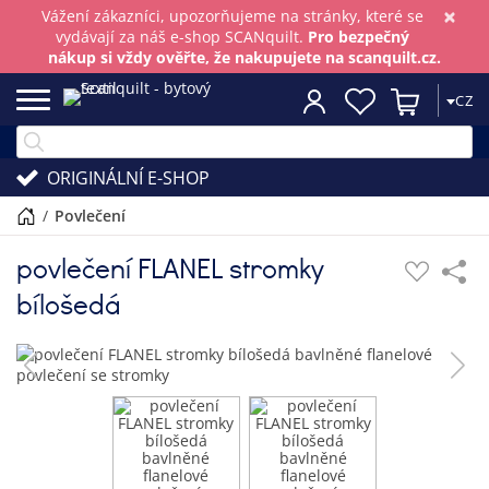
×
Vážení zákazníci, upozorňujeme na stránky, které se
vydávají za náš e-shop SCANquilt.
Pro bezpečný
nákup si vždy ověřte, že nakupujete na scanquilt.cz.
CZ
ORIGINÁLNÍ E-SHOP
/
povlečení
povlečení FLANEL stromky
bílošedá