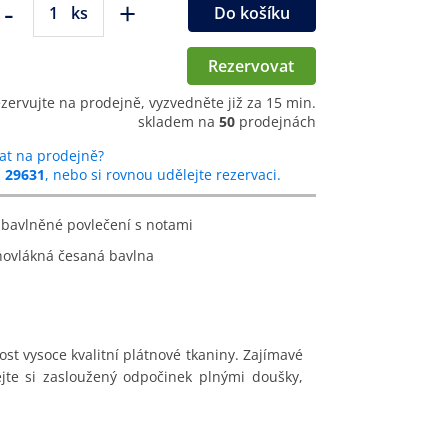
-
+
ks
Do košíku
Rezervovat
ezervujte na prodejně, vyzvedněte již za 15 min.
skladem na
50
prodejnách
at na prodejně?
u
29631
, nebo si rovnou udělejte rezervaci.
 bavlněné povlečení s notami
hovlákná česaná bavlna
st vysoce kvalitní plátnové tkaniny. Zajímavé
ejte si zasloužený odpočinek plnými doušky,