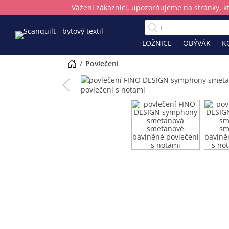
Vážení zákazníci, upozorňujeme na stránky, k
LOŽNICE
OBÝVÁK
K
/
povlečení