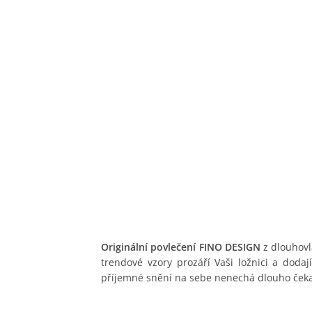
Originální povlečení FINO DESIGN
z dlouhovl
trendové vzory prozáří Vaši ložnici a doda
příjemné snění na sebe nenechá dlouho čeka