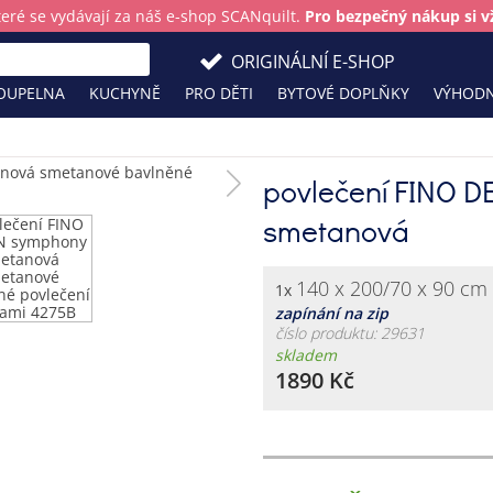
teré se vydávají za náš e-shop SCANquilt.
Pro bezpečný nákup si vž
ORIGINÁLNÍ E-SHOP
OUPELNA
KUCHYNĚ
PRO DĚTI
BYTOVÉ DOPLŇKY
VÝHODN
povlečení FINO 
smetanová
140 x 200/70 x 90 cm
1x
zapínání na zip
číslo produktu: 29631
skladem
1890 Kč