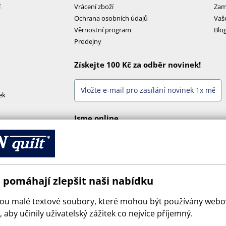
í
Vrácení zboží
Zam
Ochrana osobních údajů
Vaš
Věrnostní program
Blo
Prodejny
Získejte 100 Kč za odběr novinek!
ek
Jsme online
 pomáhají zlepšit naši nabídku
sou malé textové soubory, které mohou být používány web
 aby učinily uživatelský zážitek co nejvíce příjemný.