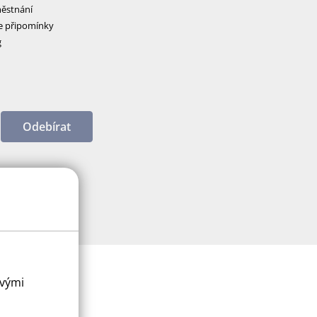
ěstnání
e připomínky
g
Odebírat
ovými