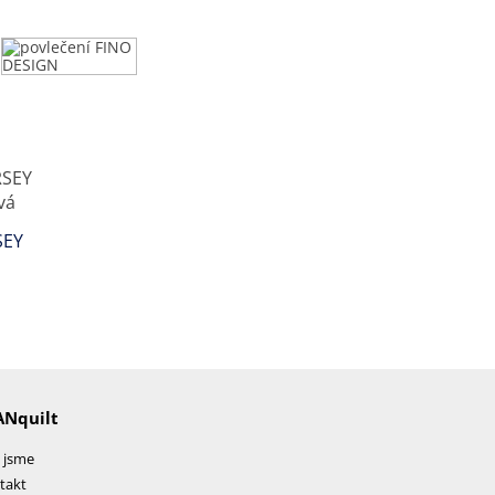
SEY
ANquilt
 jsme
takt