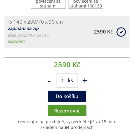
140 x 200/70 x 90 cm
1x
zapínání na zip
2590 Kč
číslo produktu: 34146
skladem
2590 Kč
-
+
ks
Do košíku
Rezervovat
rezervujte na prodejně, vyzvedněte již za 15 min.
skladem na
54
prodejnách