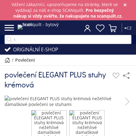
×
Vážení zákazníci, upozorňujeme na stránky, které se
vydávají za náš e-shop SCANquilt.
Pro bezpečný
nákup si vždy ověřte, že nakupujete na scanquilt.cz.
CZ
ORIGINÁLNÍ E-SHOP
/
povlečení
povlečení ELEGANT PLUS stuhy
krémová