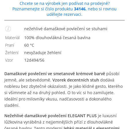
Chcete se na výrobek jen podívat na prodejně?
Poznamenejte si číslo produktu
34146
, nebo si rovnou
udělejte rezervaci.
nežehlivé damaškové povlečení se stuhami
Materiál
100% dlouhovlákná česaná bavlna
Praní
60 °C
Žehlení
Nevyžaduje žehlení
Vzor
12d494/56
Damaškové povlečení ve smetanově krémové barvě
působí
jemně, ale sebevědomě.
Vzorek decentních stuh
dodává
noblesu bez zbytečné okázalosti. Je jako klidné gesto, kterého
si všimnete až na druhý pohled. O to víc si ho zamilujete.
Ideální pro milovníky vkusu, nadčasovosti a dokonalého
sladění.
Nežehlivé damaškové povlečení ELEGANT PLUS
je luxusní
lůžkovina vyráběná z nejjemnějších přízí z dlouhovlákné
česané bavlny. Tento moderní
lehký materiál s elegantními