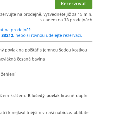
Rezervovat
ezervujte na prodejně, vyzvedněte již za 15 min.
skladem na
33
prodejnách
at na prodejně?
u
33212
, nebo si rovnou udělejte rezervaci.
něný povlak na polštář s jemnou šedou kostkou
hovlákná česaná bavlna
 žehlení
řížem krážem.
Bílošedý povlak
krásně doplní
ří k nejkvalitnějším v naší nabídce, oblíbíte