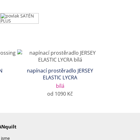
N
napínací prostěradlo JERSEY
ELASTIC LYCRA
bílá
od 1090 Kč
ANquilt
 jsme