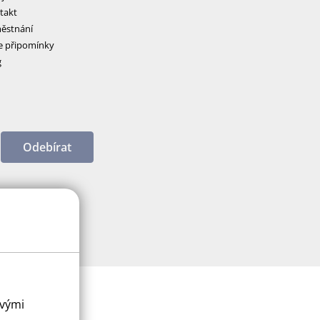
takt
ěstnání
e připomínky
g
Odebírat
ovými