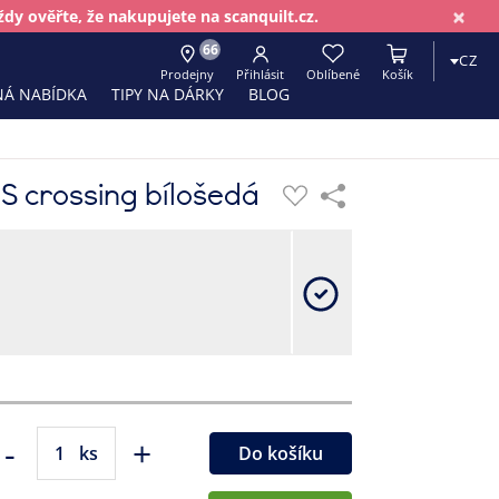
×
dy ověřte, že nakupujete na scanquilt.cz.
66
CZ
Prodejny
Přihlásit
Oblíbené
Košík
Á NABÍDKA
TIPY NA DÁRKY
BLOG
S crossing bílošedá
-
+
ks
Do košíku