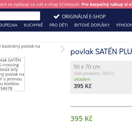
teré se vydávají za náš e-shop SCANquilt.
Pro bezpečný nákup si vž
ORIGINÁLNÍ E-SHOP
OUPELNA
KUCHYNĚ
PRO DĚTI
BYTOVÉ DOPLŇKY
VÝHODN
povlak SATÉN PLU
50 x 70 cm
číslo produktu: 33212
skladem
395 Kč
395 Kč