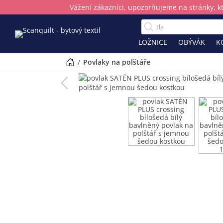
Vážení zákazníci, upozorňujeme na stránky, k
LOŽNICE
OBÝVÁK
K
/
povlaky na polštáře