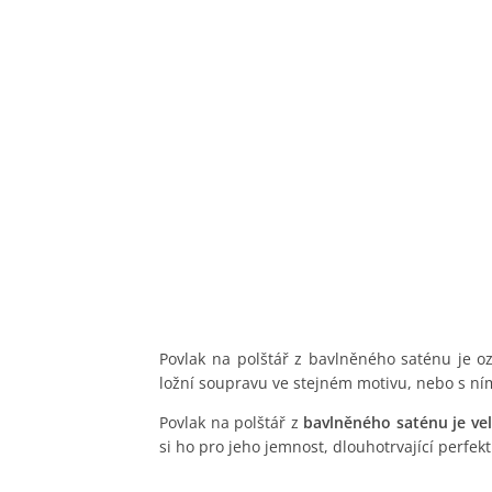
Povlak na polštář z bavlněného saténu je o
ložní soupravu ve stejném motivu, nebo s ní
Povlak na polštář z
bavlněného saténu je ve
si ho pro jeho jemnost, dlouhotrvající perfek