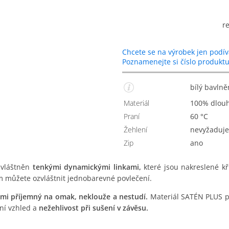
r
Chcete se na výrobek jen podív
Poznamenejte si číslo produkt
bílý bavl
Materiál
100% dlou
Praní
60 °C
Žehlení
Nevyžaduje
Zip
Ano
zvláštněn
tenkými dynamickými linkami,
které jsou nakreslené k
m můžete ozvláštnit jednobarevné povlečení.
lmi příjemný na omak, neklouže a nestudí.
Materiál SATÉN PLUS pat
tní vzhled a
nežehlivost při sušení v závěsu.