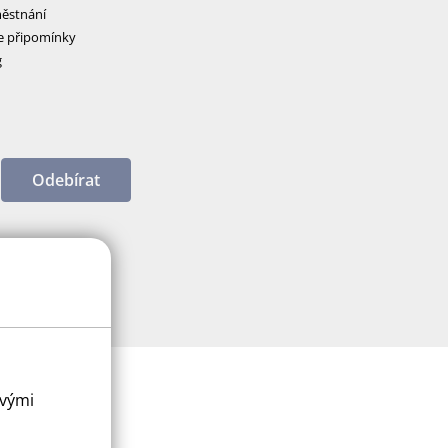
ěstnání
e připomínky
g
Odebírat
ovými