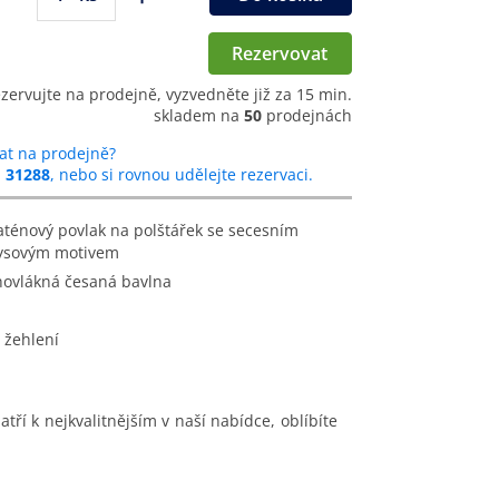
Rezervovat
ezervujte na prodejně, vyzvedněte již za 15 min.
skladem na
50
prodejnách
at na prodejně?
u
31288
, nebo si rovnou udělejte rezervaci.
kysovým motivem
hovlákná česaná bavlna
 žehlení
ří k nejkvalitnějším v naší nabídce, oblíbíte