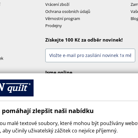
í
Vrácení zboží
Zam
Ochrana osobních údajů
Vaš
Věrnostní program
Blo
Prodejny
Získejte 100 Kč za odběr novinek!
ek
Jsme online
 pomáhají zlepšit naši nabídku
sou malé textové soubory, které mohou být používány web
 aby učinily uživatelský zážitek co nejvíce příjemný.