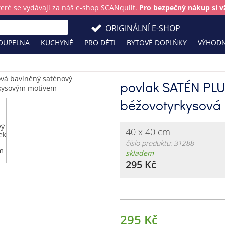
teré se vydávají za náš e-shop SCANquilt.
Pro bezpečný nákup si vž
ORIGINÁLNÍ E-SHOP
OUPELNA
KUCHYNĚ
PRO DĚTI
BYTOVÉ DOPLŇKY
VÝHODN
povlak SATÉN PL
béžovotyrkysová
40 x 40 cm
číslo produktu: 31288
skladem
295 Kč
295 Kč