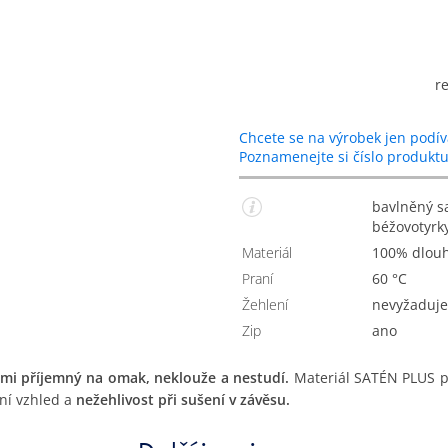
r
Chcete se na výrobek jen podív
Poznamenejte si číslo produkt
bavlněný saténový povlak na polštářek se secesním
béžovotyr
Materiál
100% dlou
Praní
60 °C
Žehlení
Nevyžaduje
Zip
Ano
lmi příjemný na omak, neklouže a nestudí.
Materiál SATÉN PLUS pat
tní vzhled a
nežehlivost při sušení v závěsu.