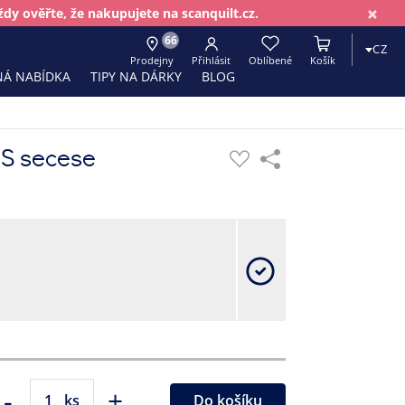
×
dy ověřte, že nakupujete na scanquilt.cz.
66
CZ
Prodejny
Přihlásit
Oblíbené
Košík
Á NABÍDKA
TIPY NA DÁRKY
BLOG
US secese
-
+
ks
Do košíku