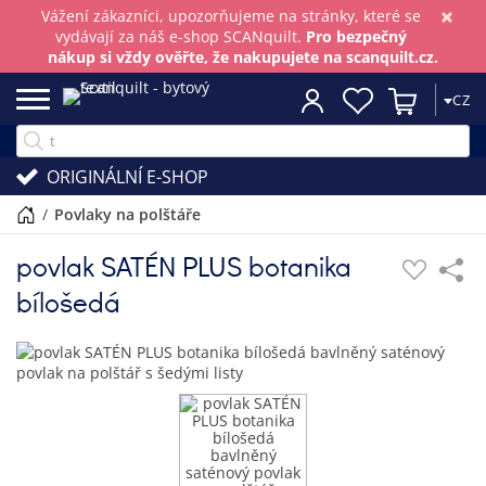
×
Vážení zákazníci, upozorňujeme na stránky, které se
vydávají za náš e-shop SCANquilt.
Pro bezpečný
nákup si vždy ověřte, že nakupujete na scanquilt.cz.
CZ
ORIGINÁLNÍ E-SHOP
/
povlaky na polštáře
povlak SATÉN PLUS botanika
bílošedá