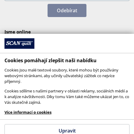
Odebírat
Jsme online
Cookies pomáhají zlepšit naši nabídku
Cookies jsou malé textové soubory, které mohou být používány
webovými stránkami, aby učinily uživatelský zážitek co nejvíce
příjemný.
Cookies sdílíme s našimi partnery v oblasti reklamy, sociálních médií a
k analýze návštěvnosti. Díky tomu Vám také můžeme ukázat jen to, co
Vás skutečně zajímá.
© 2026 SCANquilt - všechna práva vyhrazena
Více informací o cookies
This site is protected by reCAPTCHA and the
Google
Privacy Policy
and
Terms of Service
apply.
Upravit