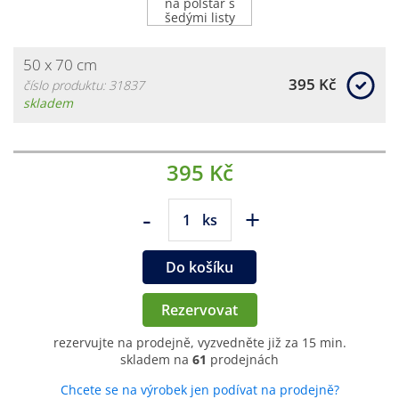
50 x 70 cm
395 Kč
číslo produktu: 31837
skladem
395 Kč
-
+
ks
Do košíku
Rezervovat
rezervujte na prodejně, vyzvedněte již za 15 min.
skladem na
61
prodejnách
Chcete se na výrobek jen podívat na prodejně?