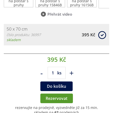
Přehrát video
50 x 70 cm
395 Kč
číslo produktu: 36997
skladem
395 Kč
-
+
ks
Do košíku
Rezervovat
rezervujte na prodejně, vyzvedněte již za 15 min.
skladem na
62
prodejnách