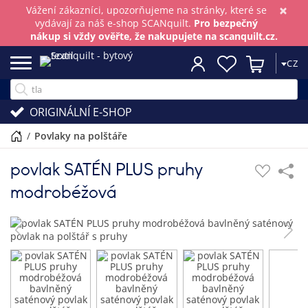
×
Vážení zákazníci, upozorňujeme na stránky, které se
vydávají za náš e-shop SCANquilt.
Pro bezpečný
nákup si vždy ověřte, že nakupujete na scanquilt.cz.
CZ
ORIGINÁLNÍ E-SHOP
/
povlaky na polštáře
povlak SATÉN PLUS pruhy
modrobéžová