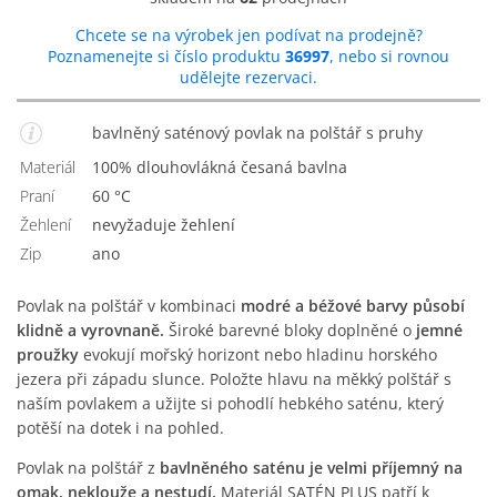
Chcete se na výrobek jen podívat na prodejně?
Poznamenejte si číslo produktu
36997
, nebo si rovnou
udělejte rezervaci.
bavlněný saténový povlak na polštář s pruhy
Materiál
100% dlouhovlákná česaná bavlna
Praní
60 °C
Žehlení
Nevyžaduje žehlení
Zip
Ano
Povlak na polštář v kombinaci
modré a béžové barvy působí
klidně a vyrovnaně.
Široké barevné bloky doplněné o
jemné
proužky
evokují mořský horizont nebo hladinu horského
jezera při západu slunce. Položte hlavu na měkký polštář s
naším povlakem a užijte si pohodlí hebkého saténu, který
potěší na dotek i na pohled.
Povlak na polštář z
bavlněného saténu je velmi příjemný na
omak, neklouže a nestudí.
Materiál SATÉN PLUS patří k