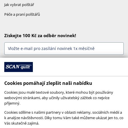
Jak vybrat polštář
Péče a praní polštářů
Získejte 100 Kč za odběr novinek!
Odebírat
Cookies pomáhají zlepšit naši nabídku
Jsme online
Cookies jsou malé textové soubory, které mohou být používány
webovými stránkami, aby učinily uživatelský zážitek co nejvíce
příjemný.
Cookies sdílíme s našimi partnery v oblasti reklamy, sociálních médií a
k analýze návštěvnosti. Díky tomu Vám také můžeme ukázat jen to, co
Vás skutečně zajímá.