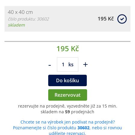
40 x 40 cm
195 Kč
číslo produktu: 30602
skladem
195 Kč
-
+
ks
Do košíku
Rezervovat
rezervujte na prodejně, vyzvedněte již za 15 min.
skladem na
59
prodejnách
Chcete se na výrobek jen podívat na prodejně?
Poznamenejte si číslo produktu
30602
, nebo si rovnou
udělejte rezervaci.