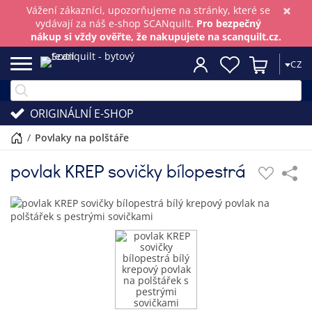
×
Vážení zákazníci, upozorňujeme na stránky, které se
vydávají za náš e-shop SCANquilt.
Pro bezpečný
nákup si vždy ověřte, že nakupujete na scanquilt.cz.
CZ
ORIGINÁLNÍ E-SHOP
/
povlaky na polštáře
povlak KREP sovičky bílopestrá