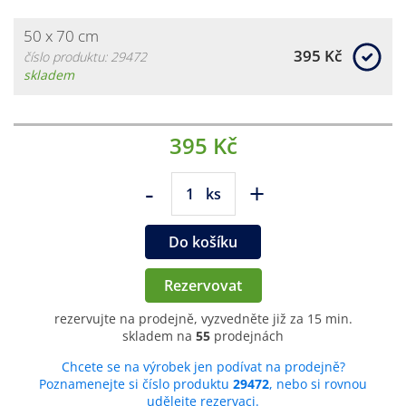
50 x 70 cm
395 Kč
číslo produktu: 29472
skladem
395 Kč
-
+
ks
Do košíku
Rezervovat
rezervujte na prodejně, vyzvedněte již za 15 min.
skladem na
55
prodejnách
Chcete se na výrobek jen podívat na prodejně?
Poznamenejte si číslo produktu
29472
, nebo si rovnou
udělejte rezervaci.