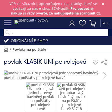
×
Vážení zákazníci, upozorňujeme na stránky, které se
vydávají za náš e-shop SCANquilt.
Pro bezpečný
nákup si vždy ověřte, že nakupujete na scanquilt.cz.
CZ
ORIGINÁLNÍ E-SHOP
/
povlaky na polštáře
povlak KLASIK UNI petrolejová