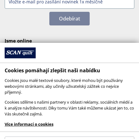
Odebírat
Jsme online
Cookies pomáhají zlepšit naši nabídku
Cookies jsou malé textové soubory, které mohou být používány
webovými stránkami, aby učinily uživatelský zážitek co nejvíce
příjemný.
Cookies sdílíme s našimi partnery v oblasti reklamy, sociálních médií a
k analýze návštěvnosti. Díky tomu Vám také můžeme ukázat jen to, co
Vás skutečně zajímá.
© 2026 SCANquilt - všechna práva vyhrazena
Více informací o cookies
This site is protected by reCAPTCHA and the
Google
Privacy Policy
and
Terms of Service
apply.