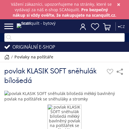
×
Vážení zákazníci, upozorňujeme na stránky, které se
vydávají za náš e-shop SCANquilt.
Pro bezpečný
nákup si vždy ověřte, že nakupujete na scanquilt.cz.
CZ
ORIGINÁLNÍ E-SHOP
/
povlaky na polštáře
povlak KLASIK SOFT sněhulák
bílošedá