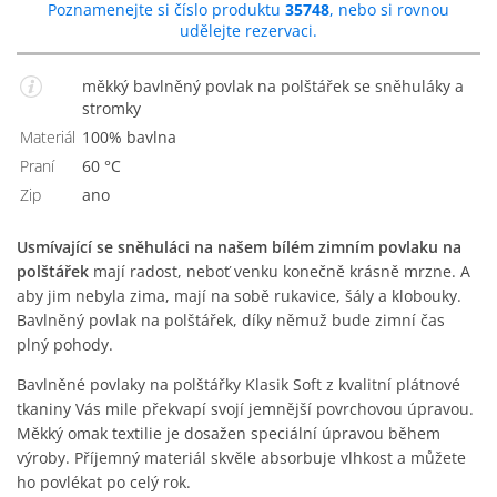
Poznamenejte si číslo produktu
35748
, nebo si rovnou
udělejte rezervaci.
měkký bavlněný povlak na polštářek se sněhuláky a
stromky
Materiál
100% bavlna
Praní
60 °C
Zip
Ano
Usmívající se sněhuláci na našem bílém zimním povlaku na
polštářek
mají radost, neboť venku konečně krásně mrzne. A
aby jim nebyla zima, mají na sobě rukavice, šály a klobouky.
Bavlněný povlak na polštářek, díky němuž bude zimní čas
plný pohody.
Bavlněné povlaky na polštářky Klasik Soft z kvalitní plátnové
tkaniny Vás mile překvapí svojí jemnější povrchovou úpravou.
Měkký omak textilie je dosažen speciální úpravou během
výroby. Příjemný materiál skvěle absorbuje vlhkost a můžete
ho povlékat po celý rok.