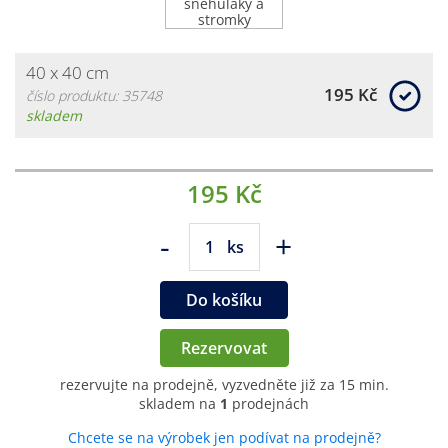
40 x 40 cm
195 Kč
číslo produktu: 35748
skladem
195 Kč
-
+
ks
Do košíku
Rezervovat
rezervujte na prodejně, vyzvedněte již za 15 min.
skladem na
1
prodejnách
Chcete se na výrobek jen podívat na prodejně?