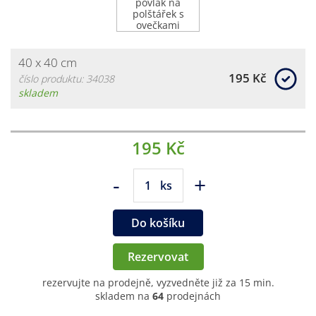
40 x 40 cm
195 Kč
číslo produktu: 34038
skladem
195 Kč
-
+
ks
Do košíku
Rezervovat
rezervujte na prodejně, vyzvedněte již za 15 min.
skladem na
64
prodejnách