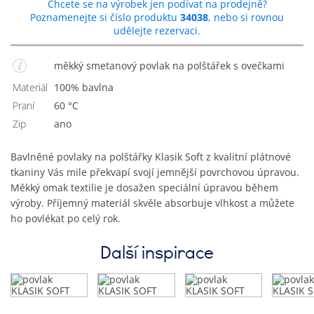
Chcete se na výrobek jen podívat na prodejně?
Poznamenejte si číslo produktu
34038
, nebo si rovnou
udělejte rezervaci.
měkký smetanový povlak na polštářek s ovečkami
Materiál
100% bavlna
Praní
60 °C
Zip
Ano
Bavlněné povlaky na polštářky Klasik Soft z kvalitní plátnové
tkaniny Vás mile překvapí svojí jemnější povrchovou úpravou.
Měkký omak textilie je dosažen speciální úpravou během
výroby. Příjemný materiál skvěle absorbuje vlhkost a můžete
ho povlékat po celý rok.
Další inspirace