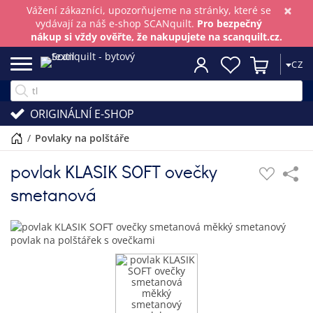
×
Vážení zákazníci, upozorňujeme na stránky, které se
vydávají za náš e-shop SCANquilt.
Pro bezpečný
nákup si vždy ověřte, že nakupujete na scanquilt.cz.
CZ
ORIGINÁLNÍ E-SHOP
/
povlaky na polštáře
povlak KLASIK SOFT ovečky
smetanová