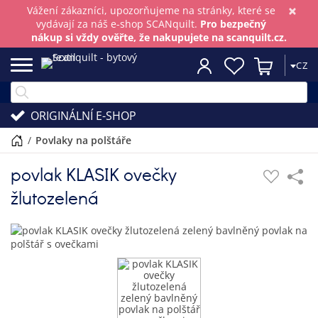
×
Vážení zákazníci, upozorňujeme na stránky, které se
vydávají za náš e-shop SCANquilt.
Pro bezpečný
nákup si vždy ověřte, že nakupujete na scanquilt.cz.
CZ
ORIGINÁLNÍ E-SHOP
/
povlaky na polštáře
povlak KLASIK ovečky
žlutozelená