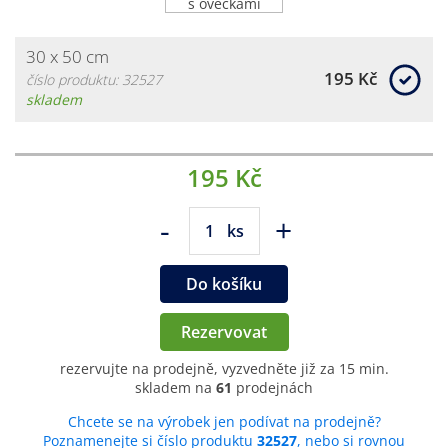
30 x 50 cm
195 Kč
číslo produktu: 32527
skladem
195 Kč
-
+
ks
Do košíku
Rezervovat
rezervujte na prodejně, vyzvedněte již za 15 min.
skladem na
61
prodejnách
Chcete se na výrobek jen podívat na prodejně?
Poznamenejte si číslo produktu
32527
, nebo si rovnou