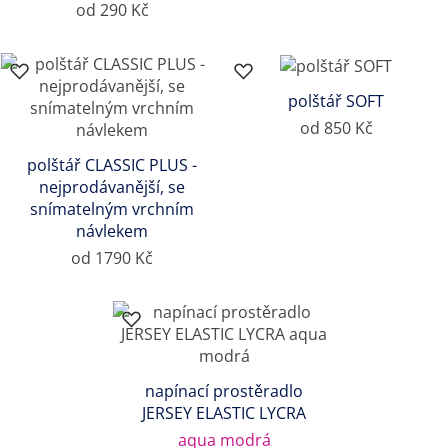
od 290 Kč
polštář SOFT
od 850 Kč
polštář CLASSIC PLUS -
nejprodávanější, se
snímatelným vrchním
návlekem
od 1790 Kč
napínací prostěradlo
JERSEY ELASTIC LYCRA
aqua modrá