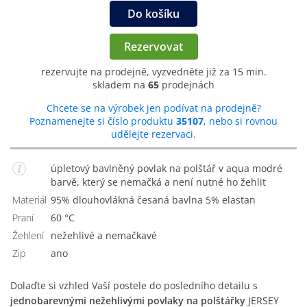
Do košíku
Rezervovat
rezervujte na prodejně, vyzvedněte již za 15 min.
skladem na
65
prodejnách
Chcete se na výrobek jen podívat na prodejně?
Poznamenejte si číslo produktu
35107
, nebo si rovnou
udělejte rezervaci.
úpletový bavlněný povlak na polštář v aqua modré
barvě, který se nemačká a není nutné ho žehlit
Materiál
95% dlouhovlákná česaná bavlna 5% elastan
Praní
60 °C
Žehlení
nežehlivé a nemačkavé
Zip
Ano
Dolaďte si vzhled Vaší postele do posledního detailu s
jednobarevnými nežehlivými povlaky na polštářky
JERSEY