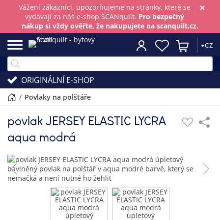
×
Vážení zákazníci, upozorňujeme na stránky, které se
vydávají za náš e-shop SCANquilt.
Pro bezpečný
nákup si vždy ověřte, že nakupujete na scanquilt.cz.
CZ
ORIGINÁLNÍ E-SHOP
/
povlaky na polštáře
povlak JERSEY ELASTIC LYCRA
aqua modrá