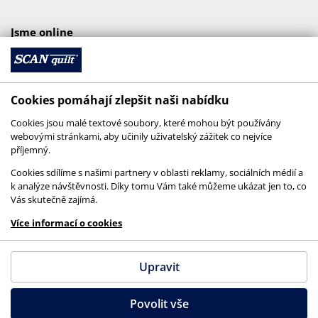
Jsme online
Cookies pomáhají zlepšit naši nabídku
Cookies jsou malé textové soubory, které mohou být používány
webovými stránkami, aby učinily uživatelský zážitek co nejvíce
příjemný.
Cookies sdílíme s našimi partnery v oblasti reklamy, sociálních médií a
k analýze návštěvnosti. Díky tomu Vám také můžeme ukázat jen to, co
Vás skutečně zajímá.
© 2026 SCANquilt - všechna práva vyhrazena
Více informací o cookies
This site is protected by reCAPTCHA and the
Google
Privacy Policy
and
Terms of Service
apply.
Upravit
Povolit vše