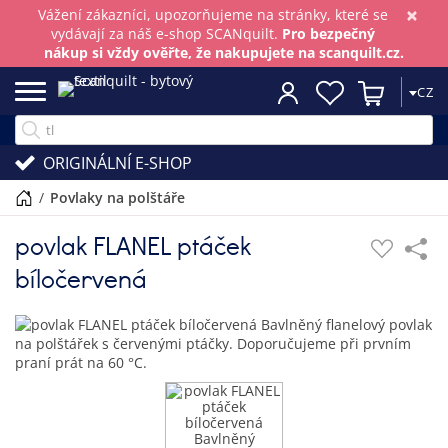
×
Vážení zákazníci, upozorňujeme na stránky, které se
vydávají za náš e-shop SCANquilt.
Pro bezpečný
nákup si vždy ověřte, že nakupujete na scanquilt.cz.
CZ
ORIGINÁLNÍ E-SHOP
/
povlaky na polštáře
povlak FLANEL ptáček
bíločervená