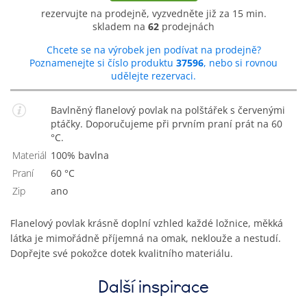
rezervujte na prodejně, vyzvedněte již za 15 min.
skladem na
62
prodejnách
Chcete se na výrobek jen podívat na prodejně?
Poznamenejte si číslo produktu
37596
, nebo si rovnou
udělejte rezervaci.
Bavlněný flanelový povlak na polštářek s červenými
ptáčky. Doporučujeme při prvním praní prát na 60
°C.
Materiál
100% bavlna
Praní
60 °C
Zip
Ano
Flanelový povlak krásně doplní vzhled každé ložnice, měkká
látka je mimořádně příjemná na omak, neklouže a nestudí.
Dopřejte své pokožce dotek kvalitního materiálu.
Další inspirace