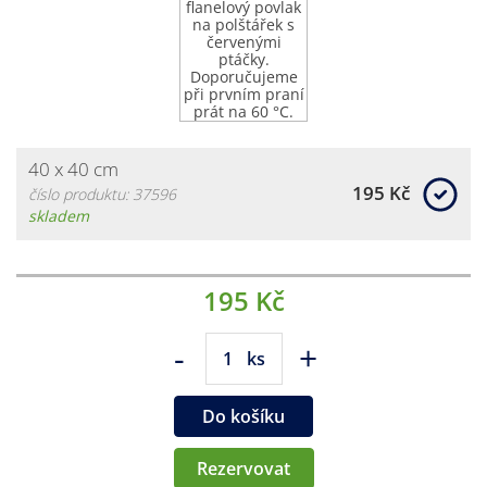
40 x 40 cm
195 Kč
číslo produktu: 37596
skladem
195 Kč
-
+
ks
Do košíku
Rezervovat