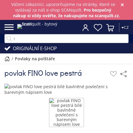
×
Vážení zákazníci, upozorňujeme na stránky, které se
vydávají za náš e-shop SCANquilt.
Pro bezpečný
nákup si vždy ověřte, že nakupujete na scanquilt.cz.
CZ
ORIGINÁLNÍ E-SHOP
/
povlaky na polštáře
povlak FINO love pestrá