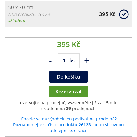
50 x 70 cm
395 Kč
číslo produktu: 26123
skladem
395 Kč
-
+
ks
Do košíku
Rezervovat
rezervujte na prodejně, vyzvedněte již za 15 min.
skladem na
39
prodejnách
Chcete se na výrobek jen podívat na prodejně?
Poznamenejte si číslo produktu
26123
, nebo si rovnou
udělejte rezervaci.