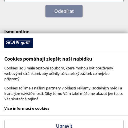
Odebírat
Jsme online
Cookies pomáhají zlepšit naši nabídku
Cookies jsou malé textové soubory, které mohou být používány
webovými stránkami, aby učinily uživatelský zážitek co nejvíce
příjemný.
Cookies sdílíme s našimi partnery v oblasti reklamy, sociálních médií a
k analýze návštěvnosti. Díky tomu Vám také můžeme ukázat jen to, co
Vás skutečně zajímá.
© 2026 SCANquilt - všechna práva vyhrazena
Více informací o cookies
This site is protected by reCAPTCHA and the
Google
Privacy Policy
and
Terms of Service
apply.
Upravit