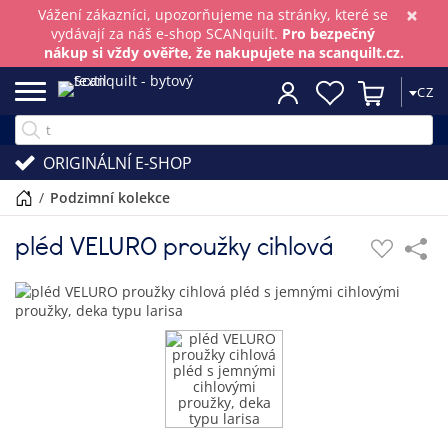
×
Vážení zákazníci, upozorňujeme na stránky, které se
vydávají za náš e-shop SCANquilt.
Pro bezpečný
nákup si vždy ověřte, že nakupujete na scanquilt.cz.
CZ
ORIGINÁLNÍ E-SHOP
/
podzimní kolekce
pléd VELURO proužky cihlová