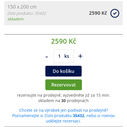
150 x 200 cm
2590 Kč
číslo produktu: 35432
skladem
2590 Kč
-
+
ks
Do košíku
Rezervovat
rezervujte na prodejně, vyzvedněte již za 15 min.
skladem na
30
prodejnách
Chcete se na výrobek jen podívat na prodejně?
Poznamenejte si číslo produktu
35432
, nebo si rovnou
udělejte rezervaci.