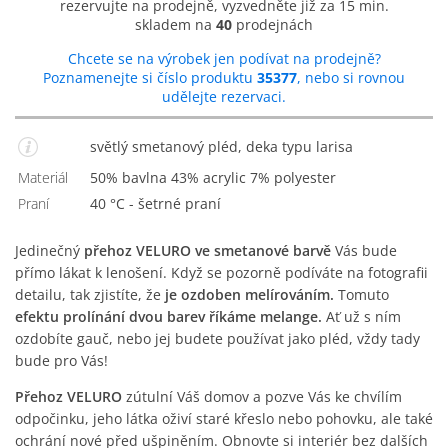
rezervujte na prodejně, vyzvedněte již za 15 min.
skladem na
40
prodejnách
Chcete se na výrobek jen podívat na prodejně?
Poznamenejte si číslo produktu
35377
, nebo si rovnou
udělejte rezervaci.
světlý smetanový pléd, deka typu larisa
Materiál
50% bavlna 43% acrylic 7% polyester
Praní
40 °C - šetrné praní
Jedinečný
přehoz VELURO ve smetanové barvě
Vás bude
přímo lákat k lenošení. Když se pozorně podíváte na fotografii
detailu, tak zjistíte, že
je ozdoben melírováním.
Tomuto
efektu prolínání dvou barev říkáme melange.
Ať už s ním
ozdobíte gauč, nebo jej budete používat jako pléd, vždy tady
bude pro Vás!
Přehoz VELURO
zútulní Váš domov a pozve Vás ke chvílím
odpočinku, jeho látka oživí staré křeslo nebo pohovku, ale také
ochrání nové před ušpiněním. Obnovte si interiér bez dalších