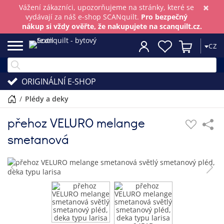
×
Vážení zákazníci, upozorňujeme na stránky, které se
vydávají za náš e-shop SCANquilt.
Pro bezpečný
nákup si vždy ověřte, že nakupujete na scanquilt.cz.
CZ
ORIGINÁLNÍ E-SHOP
/
plédy a deky
přehoz VELURO melange
smetanová