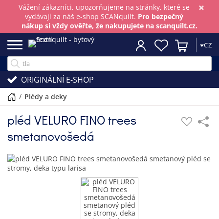
×
Vážení zákazníci, upozorňujeme na stránky, které se
vydávají za náš e-shop SCANquilt.
Pro bezpečný
nákup si vždy ověřte, že nakupujete na scanquilt.cz.
CZ
ORIGINÁLNÍ E-SHOP
/
plédy a deky
pléd VELURO FINO trees
smetanovošedá