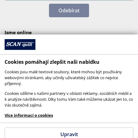
Odebírat
Jsme online
Cookies pomáhají zlepšit naši nabídku
Cookies jsou malé textové soubory, které mohou být používány
webovými stránkami, aby učinily uživatelský zážitek co nejvíce
příjemný.
Cookies sdílíme s našimi partnery v oblasti reklamy, sociálních médií a
k analýze návštěvnosti. Díky tomu Vám také můžeme ukázat jen to, co
Vás skutečně zajímá.
© 2026 SCANquilt - všechna práva vyhrazena
Více informací o cookies
This site is protected by reCAPTCHA and the
Google
Privacy Policy
and
Terms of Service
apply.
Upravit