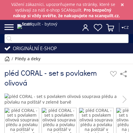
×
Vážení zákazníci, upozorňujeme na stránky, které se
vydávají za náš e-shop SCANquilt.
Pro bezpečný
nákup si vždy ověřte, že nakupujete na scanquilt.cz.
CZ
ORIGINÁLNÍ E-SHOP
/
plédy a deky
pléd CORAL - set s povlakem
olivová