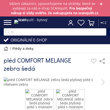
×
Vážení zákazníci, upozorňujeme na stránky, které se
vydávají za náš e-shop SCANquilt.
Pro bezpečný
nákup si vždy ověřte, že nakupujete na scanquilt.cz.
CZ
ORIGINÁLNÍ E-SHOP
/
plédy a deky
pléd COMFORT MELANGE
zebra šedá