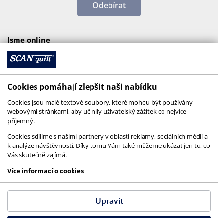
Odebírat
Jsme online
Cookies pomáhají zlepšit naši nabídku
Cookies jsou malé textové soubory, které mohou být používány
webovými stránkami, aby učinily uživatelský zážitek co nejvíce
příjemný.
Cookies sdílíme s našimi partnery v oblasti reklamy, sociálních médií a
k analýze návštěvnosti. Díky tomu Vám také můžeme ukázat jen to, co
Vás skutečně zajímá.
© 2026 SCANquilt - všechna práva vyhrazena
Více informací o cookies
This site is protected by reCAPTCHA and the
Google
Privacy Policy
and
Terms of Service
apply.
Upravit