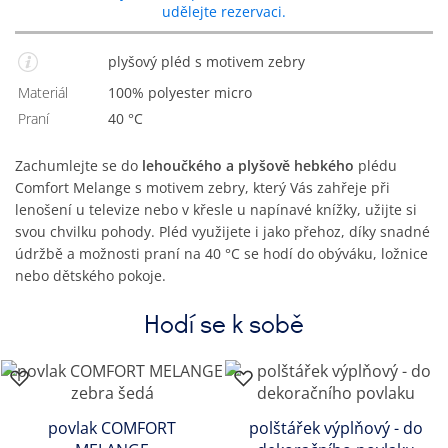
udělejte rezervaci.
plyšový pléd s motivem zebry
Materiál
100% polyester micro
Praní
40 °C
Zachumlejte se do
lehoučkého a plyšově hebkého
plédu
Comfort Melange s motivem zebry, který Vás zahřeje při
lenošení u televize nebo v křesle u napínavé knížky, užijte si
svou chvilku pohody. Pléd využijete i jako přehoz, díky snadné
údržbě a možnosti praní na 40 °C se hodí do obýváku, ložnice
nebo dětského pokoje.
Hodí se k sobě
povlak COMFORT
polštářek výplňový - do