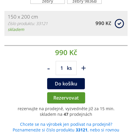
150 x 200 cm
990 Kč
číslo produktu: 33121
skladem
990 Kč
-
+
ks
Do košíku
Rezervovat
rezervujte na prodejně, vyzvedněte již za 15 min.
skladem na
47
prodejnách
Chcete se na výrobek jen podívat na prodejně?
Poznamenejte si číslo produktu
33121
, nebo si rovnou