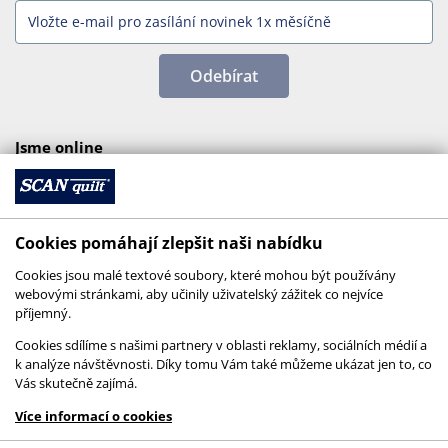
Odebírat
Jsme online
Cookies pomáhají zlepšit naši nabídku
Cookies jsou malé textové soubory, které mohou být používány
webovými stránkami, aby učinily uživatelský zážitek co nejvíce
příjemný.
Cookies sdílíme s našimi partnery v oblasti reklamy, sociálních médií a
k analýze návštěvnosti. Díky tomu Vám také můžeme ukázat jen to, co
Vás skutečně zajímá.
© 2026 SCANquilt - všechna práva vyhrazena
Více informací o cookies
This site is protected by reCAPTCHA and the
Google
Privacy Policy
and
Terms of Service
apply.