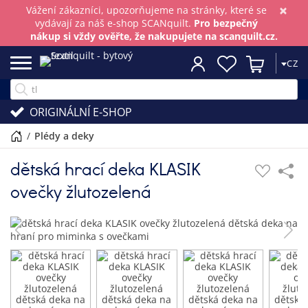
×
Vážení zákazníci, upozorňujeme na stránky, které se
vydávají za náš e-shop SCANquilt.
Pro bezpečný
nákup si vždy ověřte, že nakupujete na scanquilt.cz.
CZ
ORIGINÁLNÍ E-SHOP
/
plédy a deky
dětská hrací deka KLASIK
ovečky žlutozelená