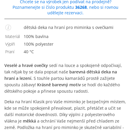
Chcete se na výrobek jen podívat na prodejně?
Poznamenejte si číslo produktu
36268
, nebo si rovnou
udělejte rezervaci.
dětská deka na hraní pro miminka s ovečkami
Materiál
100% bavlna
Výplň
100% polyester
Praní
40 °C
Veselé a hravé ovečky
sedí na louce a spokojeně odpočívají,
tak nějak by se dala popsat naše
barevná dětská deka na
hraní a lezení.
S touhle partou kamarádů prostě zažijete
spoustu zábavy!
Krásně barevný motiv
se hodí do každého
dětského pokoje a přinese spoustu radosti.
Deka na hraní Klasik pro Vaše miminko je bezpečným místem,
kde se může spokojeně převalovat, plazit, přetáčet a učit se
další motorické dovednosti. Díky výplni z polyesterového
vlákna je
měkká
a ochrání Vaše nejmenší před chladem ze
země. Podložka na hraní pro miminko je skutečně variabilní -