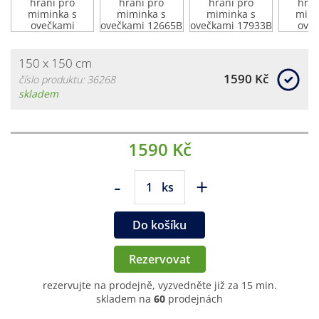
150 x 150 cm
1590 Kč
číslo produktu: 36268
skladem
1590 Kč
-
+
ks
Do košíku
Rezervovat
rezervujte na prodejně, vyzvedněte již za 15 min.
skladem na
60
prodejnách