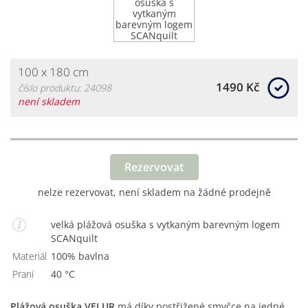
100 x 180 cm
1490 Kč
číslo produktu: 24098
není skladem
Rezervovat
nelze rezervovat, není skladem na žádné prodejně
velká plážová osuška s vytkaným barevným logem
SCANquilt
Materiál
100% bavlna
Praní
40 °C
Plážová osuška VELUR
má díky postřižené smyčce na jedné