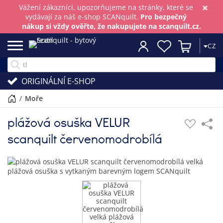
×
Vážení zákazníci, upozorňujeme na stránky, které se
vydávají za náš e-shop SCANquilt.
Pro bezpečný
nákup si vždy ověřte, že nakupujete na scanquilt.cz.
CZ
ORIGINÁLNÍ E-SHOP
/
moře
plážová osuška VELUR
scanquilt červenomodrobílá