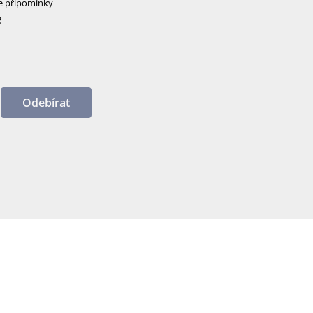
e připomínky
g
Odebírat