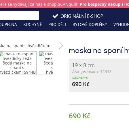
teré se vydávají za náš e-shop SCANquilt.
Pro bezpečný nákup si vž
ORIGINÁLNÍ E-SHOP
OUPELNA
KUCHYNĚ
PRO DĚTI
BYTOVÉ DOPLŇKY
VÝHODN
maska na spaní h
19 x 8 cm
číslo produktu: 32688
skladem
690 Kč
690 Kč