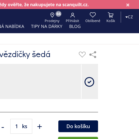
×
dy ověřte, že nakupujete na scanquilt.cz.
66
CZ
Prodejny
Přihlásit
Oblíbené
Košík
Á NABÍDKA
TIPY NA DÁRKY
BLOG
vězdičky šedá
-
+
ks
Do košíku