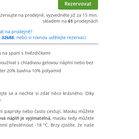
Rezervovat
ezervujte na prodejně, vyzvedněte již za 15 min.
skladem na
61
prodejnách
at na prodejně?
u
32688
, nebo si rovnou udělejte rezervaci.
a na spaní s hvězdičkami
 používat s chladivou gelovou náplní nebo bez
ster 20% bavlna 10% polyamid
ejte se a nechte si zdát něco krásného. Díky
.
ími paprsky nebo často cestují. Masku můžete
vá náplň je vyjímatelná,
masku tedy můžete
mí přesáhnout -18 °C. Brzy zjistíte, že naše