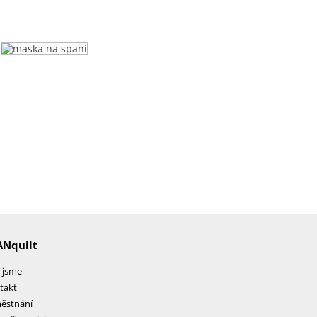
ANquilt
 jsme
takt
ěstnání