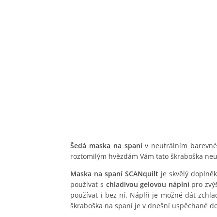
Šedá maska na spaní
v neutrálním barevné
roztomilým hvězdám Vám tato škraboška neud
Maska na spaní SCANquilt
je skvělý doplněk
používat s
chladivou gelovou náplní
pro zvýš
používat i bez ní. Náplň je možné dát zchla
škraboška na spaní je v dnešní uspěchané d