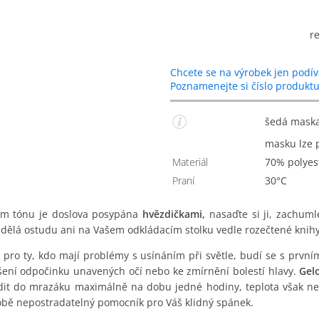
r
Chcete se na výrobek jen podív
Poznamenejte si číslo produkt
šedá mask
masku lze
Materiál
70% polye
Praní
30°C
m tónu je doslova posypána
hvězdičkami,
nasaďte si ji, zachuml
ělá ostudu ani na Vašem odkládacím stolku vedle rozečtené knihy
 pro ty, kdo mají problémy s usínáním při světle, budí se s prvn
ení odpočinku unavených očí nebo ke zmírnění bolestí hlavy.
Gelo
dit do mrazáku maximálně na dobu jedné hodiny, teplota však nes
obě nepostradatelný pomocník pro Váš klidný spánek.