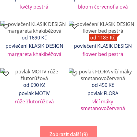
květy pestrá
bloom červenofialová
od 1690 Kč
od 1183 Kč
povlečení KLASIK DESIGN
povlečení KLASIK DESIGN
margareta khakibéžová
flower bed pestrá
od 690 Kč
od 450 Kč
povlak MOTIV
povlak FLORA
růže žlutorůžová
vlčí máky
smetanovočervená
Zobrazit další (9)