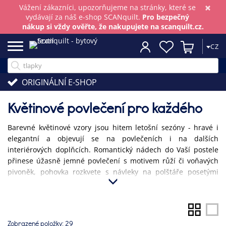
×
Vážení zákazníci, upozorňujeme na stránky, které se
vydávají za náš e-shop SCANquilt.
Pro bezpečný
nákup si vždy ověřte, že nakupujete na scanquilt.cz.
CZ
ORIGINÁLNÍ E-SHOP
Květinové povlečení pro každého
Barevné květinové vzory jsou hitem letošní sezóny - hravé i
elegantní a objevují se na povlečeních i na dalších
interiérových doplňcích. Romantický nádech do Vaší postele
přinese úžasně jemné povlečení s motivem růží či voňavých
pivoněk, pohovka rozkvete s návleky na polštáře posetými
vlčími máky nebo slunečnicemi. A kuchyň krásně oživíte
prostíráním s lučními květy.
Zobrazené položky:
29