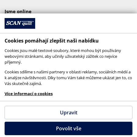
Jsme online
Cookies pomáhají zlepšit naši nabídku
Cookies jsou malé textové soubory, které mohou být používány
webovými stránkami, aby učinily uživatelský zážitek co nejvíce
příjemný.
Cookies sdílíme s našimi partnery v oblasti reklamy, sociálních médií a
k analýze návštěvnosti. Díky tomu Vám také můžeme ukázat jen to, co
Vás skutečně zajímá.
© 2026 SCANquilt - všechna práva vyhrazena
Více informací o cookies
This site is protected by reCAPTCHA and the
Google
Privacy Policy
and
Terms of Service
apply.
Upravit
Povolit vše