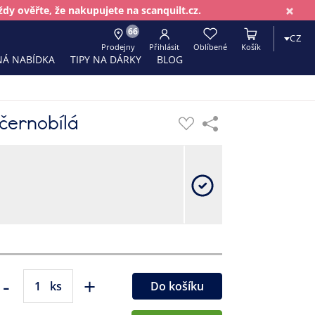
×
dy ověřte, že nakupujete na scanquilt.cz.
66
CZ
Prodejny
Přihlásit
Oblíbené
Košík
Á NABÍDKA
TIPY NA DÁRKY
BLOG
černobílá
-
+
ks
Do košíku