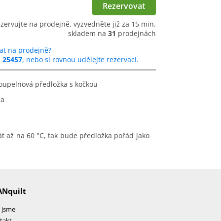
Rezervovat
ezervujte na prodejně, vyzvedněte již za 15 min.
skladem na
31
prodejnách
at na prodejně?
u
25457
, nebo si rovnou udělejte rezervaci.
koupelnová předložka s kočkou
na
t až na 60 °C, tak bude předložka pořád jako
ANquilt
 jsme
takt