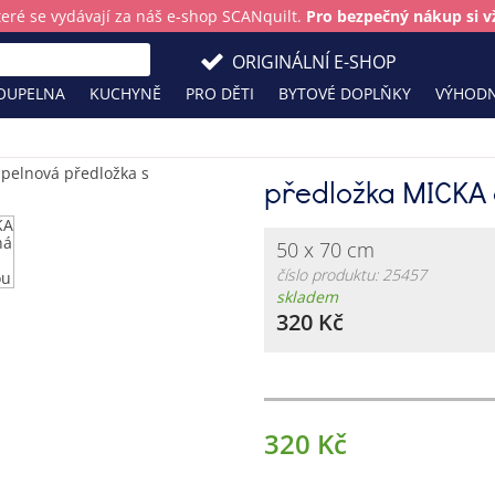
teré se vydávají za náš e-shop SCANquilt.
Pro bezpečný nákup si vž
ORIGINÁLNÍ E-SHOP
OUPELNA
KUCHYNĚ
PRO DĚTI
BYTOVÉ DOPLŇKY
VÝHODN
předložka MICKA 
50 x 70 cm
číslo produktu: 25457
skladem
320 Kč
320 Kč