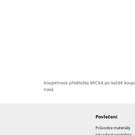
Koupelnová předložka MICKA po každé koupeli
nová.
Povlečení
Průvodce materiály
Jak vybrat povlečení