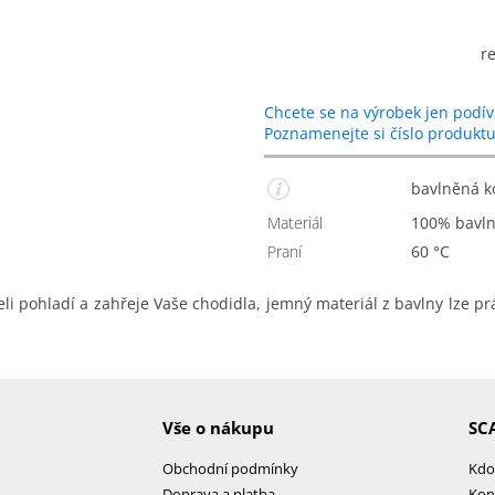
r
Chcete se na výrobek jen podív
Poznamenejte si číslo produkt
bavlněná 
Materiál
100% bavl
Praní
60 °C
 pohladí a zahřeje Vaše chodidla, jemný materiál z bavlny lze prá
Vše o nákupu
SC
Obchodní podmínky
Kdo
Doprava a platba
Kon