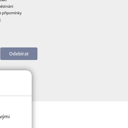
ěstnání
e připomínky
g
Odebírat
ovými