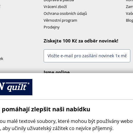
í
Vrácení zboží
Zam
Ochrana osobních údajů
Vaš
Věrnostní program
Blo
Prodejny
Získejte 100 Kč za odběr novinek!
ek
Jsme online
 pomáhají zlepšit naši nabídku
sou malé textové soubory, které mohou být používány web
 aby učinily uživatelský zážitek co nejvíce příjemný.