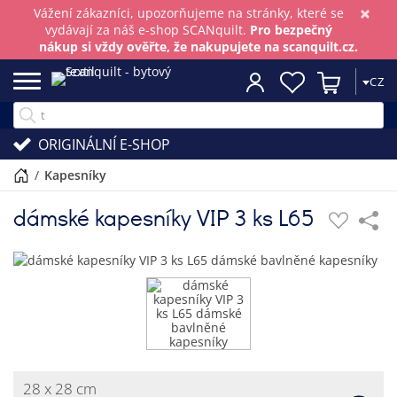
×
Vážení zákazníci, upozorňujeme na stránky, které se
vydávají za náš e-shop SCANquilt.
Pro bezpečný
nákup si vždy ověřte, že nakupujete na scanquilt.cz.
CZ
ORIGINÁLNÍ E-SHOP
/
kapesníky
dámské kapesníky VIP 3 ks L65
28 x 28 cm