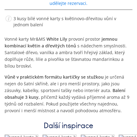
udělejte rezervaci.
3 kusy bílé vonné karty s květinovo-dřevitou vůní v
jednom balení
Vonné karty Mr&MS
White Lily
provoní prostor
jemnou
kombinací květin a dřevitých tónů
s nádechem smyslnosti.
Santalové dřevo, vanilka a ambra tvoří hřejivý základ, který
doplňuje růže, lilie a pivoňka se šťavnatou mandarinkou a
bílou broskví.
Vůně v praktickém formátu kartičky se stužkou
je určená
nejen do šatní skříně, ale i pro menší prostory, jako jsou
zásuvky, kabelky, sportovní tašky nebo interiér auta.
Balení
obsahuje 3 kusy,
přičemž každý vydává příjemné aroma až 9
týdnů od rozbalení. Pokud použijete všechny najednou,
provoní i menší místnost a navodí pohodovou atmosféru.
Další inspirace