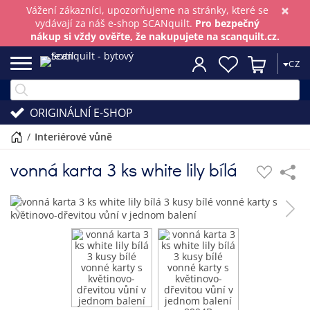
×
Vážení zákazníci, upozorňujeme na stránky, které se
vydávají za náš e-shop SCANquilt.
Pro bezpečný
nákup si vždy ověřte, že nakupujete na scanquilt.cz.
CZ
ORIGINÁLNÍ E-SHOP
/
interiérové vůně
vonná karta 3 ks white lily bílá