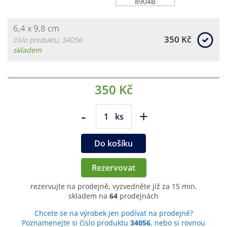
6,4 x 9,8 cm
350 Kč
číslo produktu: 34056
skladem
350 Kč
-
+
ks
Do košíku
Rezervovat
rezervujte na prodejně, vyzvedněte již za 15 min.
skladem na
64
prodejnách
Chcete se na výrobek jen podívat na prodejně?
Poznamenejte si číslo produktu
34056
, nebo si rovnou