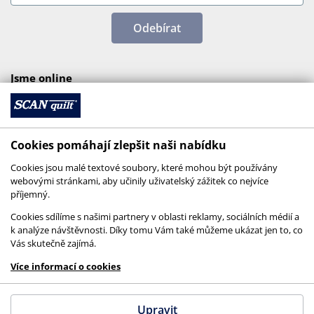
Odebírat
Jsme online
Cookies pomáhají zlepšit naši nabídku
Cookies jsou malé textové soubory, které mohou být používány
webovými stránkami, aby učinily uživatelský zážitek co nejvíce
příjemný.
Cookies sdílíme s našimi partnery v oblasti reklamy, sociálních médií a
k analýze návštěvnosti. Díky tomu Vám také můžeme ukázat jen to, co
Vás skutečně zajímá.
© 2026 SCANquilt - všechna práva vyhrazena
Více informací o cookies
This site is protected by reCAPTCHA and the
Google
Privacy Policy
and
Terms of Service
apply.
Upravit