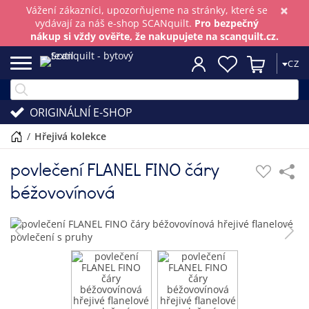
×
Vážení zákazníci, upozorňujeme na stránky, které se
vydávají za náš e-shop SCANquilt.
Pro bezpečný
nákup si vždy ověřte, že nakupujete na scanquilt.cz.
CZ
ORIGINÁLNÍ E-SHOP
/
hřejivá kolekce
povlečení FLANEL FINO čáry
béžovovínová