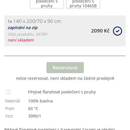
140 x 200/70 x 90 cm
1x
zapínání na zip
2090 Kč
číslo produktu: 34789
není skladem
Rezervovat
nelze rezervovat, není skladem na žádné prodejně
hřejivé flanelové povlečení s pruhy
Materiál
100% bavlna
Praní
60 °C
Vzor
3990/1
Béžové flanelové povlečení s barevnými čarami je ideální