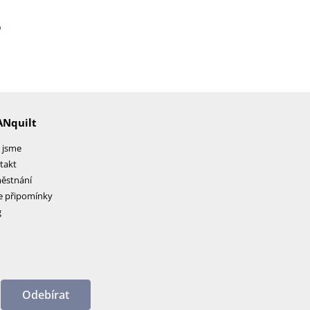
o
ANquilt
 jsme
takt
ěstnání
e připomínky
g
Odebírat