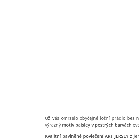
Už Vás omrzelo obyčejné ložní prádlo bez 
výrazný
motiv paisley v pestrých barvách
evo
Kvalitní bavlněné povlečení ART JERSEY
z je