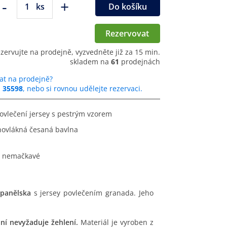
-
+
ks
Do košíku
Rezervovat
ezervujte na prodejně, vyzvedněte již za 15 min.
skladem na
61
prodejnách
at na prodejně?
u
35598
, nebo si rovnou udělejte rezervaci.
povlečení jersey s pestrým vzorem
hovlákná česaná bavlna
 a nemačkavé
Španělska
s jersey povlečením granada. Jeho
í nevyžaduje žehlení.
Materiál je vyroben z