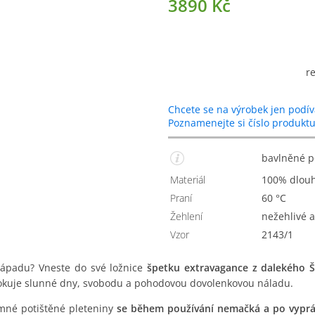
3890 Kč
r
Chcete se na výrobek jen podív
Poznamenejte si číslo produkt
bavlněné 
Materiál
100% dlou
Praní
60 °C
Žehlení
Nežehlivé
Vzor
2143/1
nápadu? Vneste do své ložnice
špetku extravagance z dalekého 
kuje slunné dny, svobodu a pohodovou dovolenkovou náladu.
mné potištěné pleteniny
se během používání nemačká a po vyprán