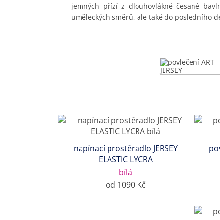
jemných přízí z dlouhovlákné česané bavlny
uměleckých směrů, ale také do posledního de
napínací prostěradlo JERSEY
po
ELASTIC LYCRA
bílá
od 1090 Kč