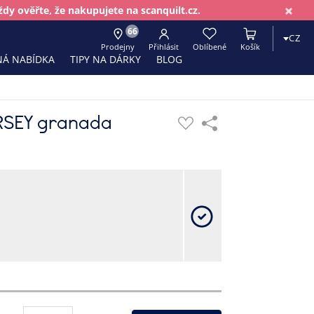
×
dy ověřte, že nakupujete na scanquilt.cz.
66
CZ
Prodejny
Přihlásit
Oblíbené
Košík
Á NABÍDKA
TIPY NA DÁRKY
BLOG
ERSEY granada