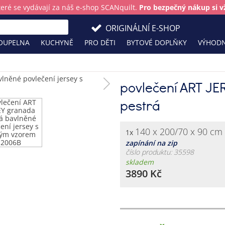
teré se vydávají za náš e-shop SCANquilt.
Pro bezpečný nákup si vž
ORIGINÁLNÍ E-SHOP
OUPELNA
KUCHYNĚ
PRO DĚTI
BYTOVÉ DOPLŇKY
VÝHODN
povlečení ART J
pestrá
140 x 200/70 x 90 cm
1x
zapínání na zip
číslo produktu: 35598
skladem
3890 Kč