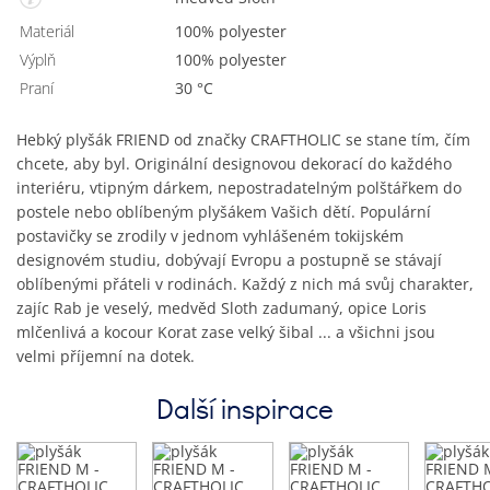
Materiál
100% polyester
Výplň
100% polyester
Praní
30 °C
Hebký plyšák FRIEND od značky CRAFTHOLIC se stane tím, čím
chcete, aby byl. Originální designovou dekorací do každého
interiéru, vtipným dárkem, nepostradatelným polštářkem do
postele nebo oblíbeným plyšákem Vašich dětí. Populární
postavičky se zrodily v jednom vyhlášeném tokijském
designovém studiu, dobývají Evropu a postupně se stávají
oblíbenými přáteli v rodinách. Každý z nich má svůj charakter,
zajíc Rab je veselý, medvěd Sloth zadumaný, opice Loris
mlčenlivá a kocour Korat zase velký šibal ... a všichni jsou
velmi příjemní na dotek.
Další inspirace