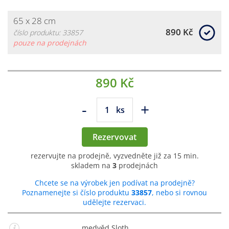
65 x 28 cm
890 Kč
číslo produktu: 33857
pouze na prodejnách
890 Kč
-
+
ks
Rezervovat
rezervujte na prodejně, vyzvedněte již za 15 min.
skladem na
3
prodejnách
Chcete se na výrobek jen podívat na prodejně?
Poznamenejte si číslo produktu
33857
, nebo si rovnou
udělejte rezervaci.
medvěd Sloth