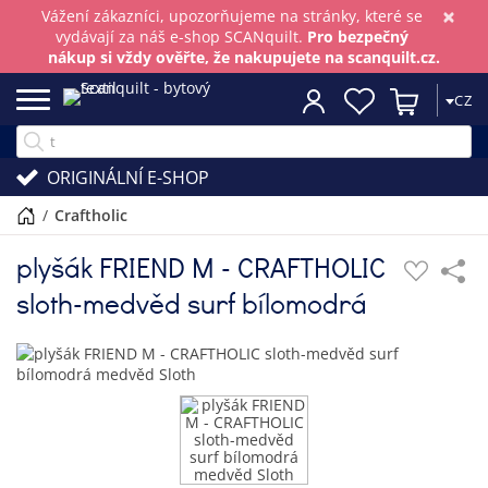
×
Vážení zákazníci, upozorňujeme na stránky, které se
vydávají za náš e-shop SCANquilt.
Pro bezpečný
nákup si vždy ověřte, že nakupujete na scanquilt.cz.
CZ
ORIGINÁLNÍ E-SHOP
/
craftholic
plyšák FRIEND M - CRAFTHOLIC
sloth-medvěd surf bílomodrá