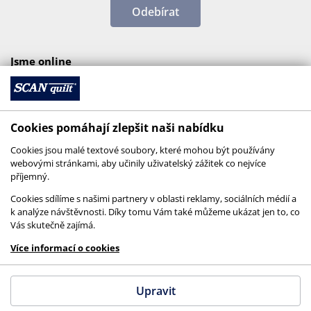
Odebírat
Jsme online
Cookies pomáhají zlepšit naši nabídku
Cookies jsou malé textové soubory, které mohou být používány
webovými stránkami, aby učinily uživatelský zážitek co nejvíce
příjemný.
Cookies sdílíme s našimi partnery v oblasti reklamy, sociálních médií a
k analýze návštěvnosti. Díky tomu Vám také můžeme ukázat jen to, co
Vás skutečně zajímá.
© 2026 SCANquilt - všechna práva vyhrazena
Více informací o cookies
This site is protected by reCAPTCHA and the
Google
Privacy Policy
and
Terms of Service
apply.
Upravit