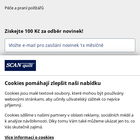
Péče a praní polštářů
Získejte 100 Kč za odběr novinek!
Odebírat
Cookies pomáhají zlepšit naši nabídku
Jsme online
Cookies jsou malé textové soubory, které mohou být používány
webovými stránkami, aby učinily uživatelský zážitek co nejvíce
příjemný.
Cookies sdílíme s našimi partnery v oblasti reklamy, sociálních médií a
k analýze návštěvnosti. Díky tomu Vám také můžeme ukázat jen to, co
Vás skutečně zajímá.
Více informací o cookies