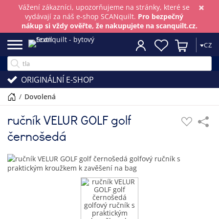
×
Vážení zákazníci, upozorňujeme na stránky, které se
vydávají za náš e-shop SCANquilt.
Pro bezpečný
nákup si vždy ověřte, že nakupujete na scanquilt.cz.
CZ
ORIGINÁLNÍ E-SHOP
/
dovolená
ručník VELUR GOLF golf
černošedá