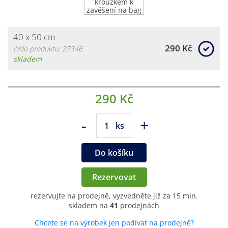
40 x 50 cm
290 Kč
číslo produktu: 27346
skladem
290 Kč
-
+
ks
Do košíku
Rezervovat
rezervujte na prodejně, vyzvedněte již za 15 min.
skladem na
41
prodejnách
Chcete se na výrobek jen podívat na prodejně?