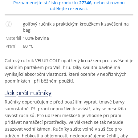
Poznamenejte si číslo produktu
27346
, nebo si rovnou
udělejte rezervaci.
golfový ručník s praktickým kroužkem k zavěšení na
bag
Materiál
100% bavlna
Praní
60 °C
Golfový ručník VELUR GOLF opatřený kroužkem pro zavěšení je
ideálním parťákem pro Vaši hru. Díky kvalitní bavlně má
vynikající absorpční vlastnosti, které oceníte v nepříznivých
podmínkách i při běžném použití.
Jak prát ručníky
Ručníky doporučujeme před použitím vyprat, tmavé barvy
samostatně. Při praní nepoužívejte aviváž, aby se nesnížila
savost ručníků. Pro udržení měkkosti je vhodné při praní
přidávat namáčecí prostředky, ve vláknech se tak nebude
usazovat vodní kámen. Ručníky sušte volně v sušičce pro
udržení hebkosti a objemnosti, nedoporučujeme žehlit, aby