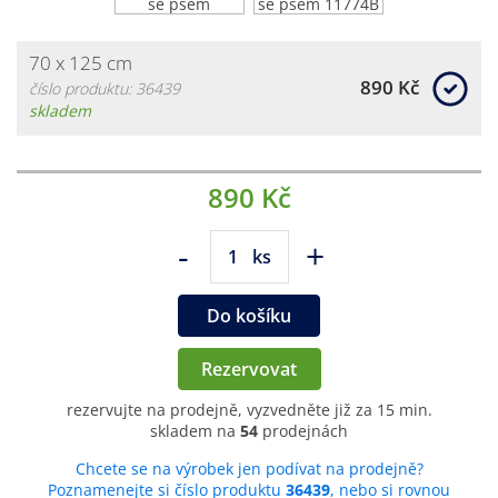
70 x 125 cm
890 Kč
číslo produktu: 36439
skladem
890 Kč
-
+
ks
Do košíku
Rezervovat
rezervujte na prodejně, vyzvedněte již za 15 min.
skladem na
54
prodejnách
Chcete se na výrobek jen podívat na prodejně?
Poznamenejte si číslo produktu
36439
, nebo si rovnou