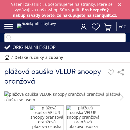
×
Vážení zákazníci, upozorňujeme na stránky, které se
vydávají za náš e-shop SCANquilt.
Pro bezpečný
nákup si vždy ověřte, že nakupujete na scanquilt.cz.
CZ
ORIGINÁLNÍ E-SHOP
/
dětské ručníky a župany
plážová osuška VELUR snoopy
oranžová