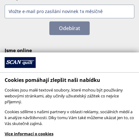
Odebírat
Jsme online
Cookies pomáhají zlepšit naši nabídku
Cookies jsou malé textové soubory, které mohou být používány
webovými stránkami, aby učinily uživatelský zážitek co nejvíce
příjemný.
Cookies sdílíme s našimi partnery v oblasti reklamy, sociálních médií a
k analýze návštěvnosti. Díky tomu Vám také můžeme ukázat jen to, co
Vás skutečně zajímá.
© 2026 SCANquilt - všechna práva vyhrazena
Více informací o cookies
This site is protected by reCAPTCHA and the