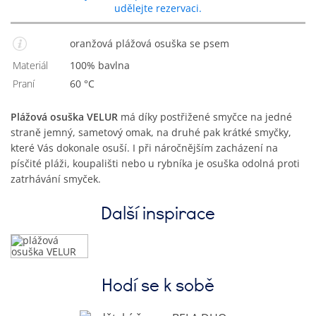
udělejte rezervaci.
oranžová plážová osuška se psem
Materiál
100% bavlna
Praní
60 °C
Plážová osuška VELUR
má díky postřižené smyčce na jedné
straně jemný, sametový omak, na druhé pak krátké smyčky,
které Vás dokonale osuší. I při náročnějším zacházení na
písčité pláži, koupališti nebo u rybníka je osuška odolná proti
zatrhávání smyček.
Další inspirace
Hodí se k sobě