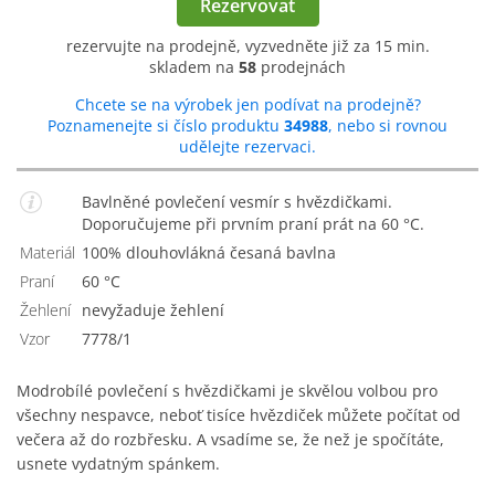
Rezervovat
rezervujte na prodejně, vyzvedněte již za 15 min.
skladem na
58
prodejnách
Chcete se na výrobek jen podívat na prodejně?
Poznamenejte si číslo produktu
34988
, nebo si rovnou
udělejte rezervaci.
Bavlněné povlečení vesmír s hvězdičkami.
Doporučujeme při prvním praní prát na 60 °C.
Materiál
100% dlouhovlákná česaná bavlna
Praní
60 °C
Žehlení
Nevyžaduje žehlení
Vzor
7778/1
Modrobílé povlečení s hvězdičkami je skvělou volbou pro
všechny nespavce, neboť tisíce hvězdiček můžete počítat od
večera až do rozbřesku. A vsadíme se, že než je spočítáte,
usnete vydatným spánkem.