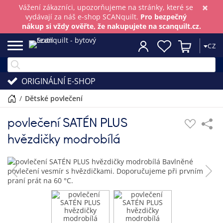
×
Vážení zákazníci, upozorňujeme na stránky, které se
vydávají za náš e-shop SCANquilt.
Pro bezpečný
nákup si vždy ověřte, že nakupujete na scanquilt.cz.
CZ
ORIGINÁLNÍ E-SHOP
/
dětské povlečení
povlečení SATÉN PLUS
hvězdičky modrobílá