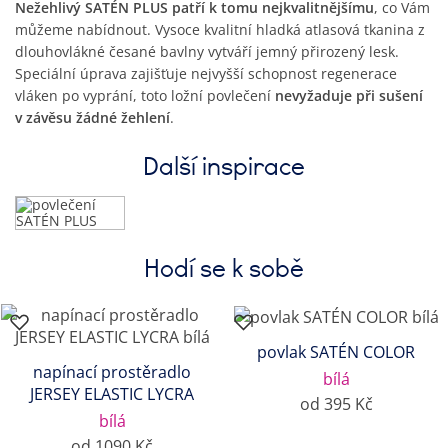
Nežehlivý SATÉN PLUS patří k tomu nejkvalitnějšímu
, co Vám
můžeme nabídnout. Vysoce kvalitní hladká atlasová tkanina z
dlouhovlákné česané bavlny vytváří jemný přirozený lesk.
Speciální úprava zajišťuje nejvyšší schopnost regenerace
vláken po vyprání, toto ložní povlečení
nevyžaduje při sušení
v závěsu žádné žehlení
.
Další inspirace
Hodí se k sobě
povlak SATÉN COLOR
napínací prostěradlo
bílá
JERSEY ELASTIC LYCRA
od 395 Kč
bílá
od 1090 Kč