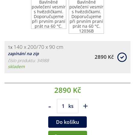
140 x 200/70 x 90 cm
1x
zapínání na zip
2890 Kč
číslo produktu: 34988
skladem
2890 Kč
-
+
ks
Do košíku