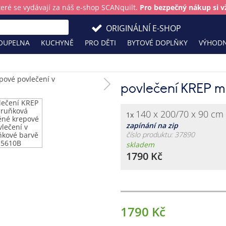
teré se vydávají za náš e-shop SCANquilt.
Pro bezpečný nákup si vž
ORIGINÁLNÍ E-SHOP
OUPELNA
KUCHYNĚ
PRO DĚTI
BYTOVÉ DOPLŇKY
VÝHODN
povlečení KREP 
140 x 200/70 x 90 cm
1x
zapínání na zip
číslo produktu: 37890
skladem
1790 Kč
1790 Kč