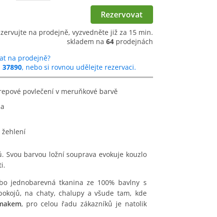
Rezervovat
ezervujte na prodejně, vyzvedněte již za 15 min.
skladem na
64
prodejnách
at na prodejně?
u
37890
, nebo si rovnou udělejte rezervaci.
krepové povlečení v meruňkové barvě
na
 žehlení
 Svou barvou ložní souprava evokuje kouzlo
i.
ebo jednobarevná tkanina ze 100% bavlny s
pokojů, na chaty, chalupy a všude tam, kde
omakem
, pro celou řadu zákazníků je natolik