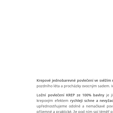
Krepové jednobarevné povlečení ve svěží
pozdního léta a procházky ovocným sadem. Ide
Ložní povlečení KREP ze 100% bavlny
je j
krepovým efektem
rychleji schne a nevyža
upřednostňujeme odolné a nemačkavé pov
příjemné a praktické, že pod ním spí téměř po