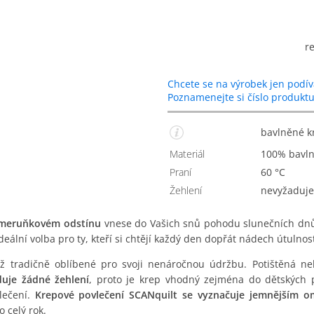
r
Chcete se na výrobek jen podív
Poznamenejte si číslo produkt
bavlněné 
Materiál
100% bavl
Praní
60 °C
Žehlení
Nevyžaduje
m meruňkovém odstínu
vnese do Vašich snů pohodu slunečních dnů.
ální volba pro ty, kteří si chtějí každý den dopřát nádech útulnost
iž tradičně oblíbené pro svoji nenáročnou údržbu. Potištěná n
duje žádné žehlení
, proto je krep vhodný zejména do dětských 
lečení.
Krepové povlečení SCANquilt se vyznačuje jemnějším 
 celý rok.