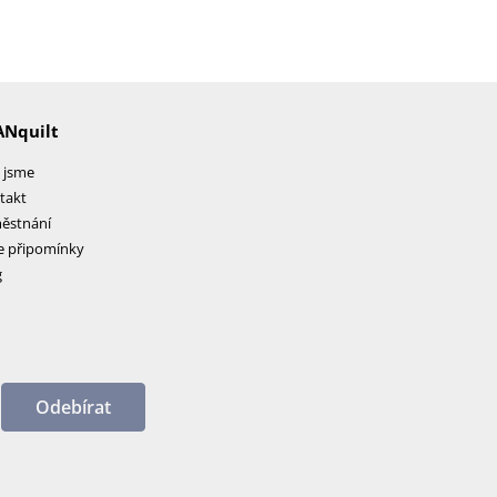
ANquilt
 jsme
takt
ěstnání
e připomínky
g
Odebírat