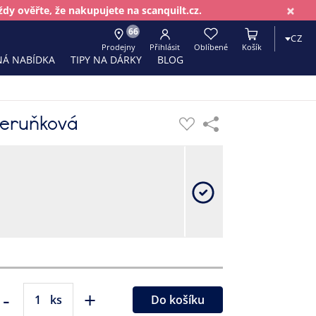
×
dy ověřte, že nakupujete na scanquilt.cz.
66
CZ
Prodejny
Přihlásit
Oblíbené
Košík
Á NABÍDKA
TIPY NA DÁRKY
BLOG
meruňková
-
+
ks
Do košíku