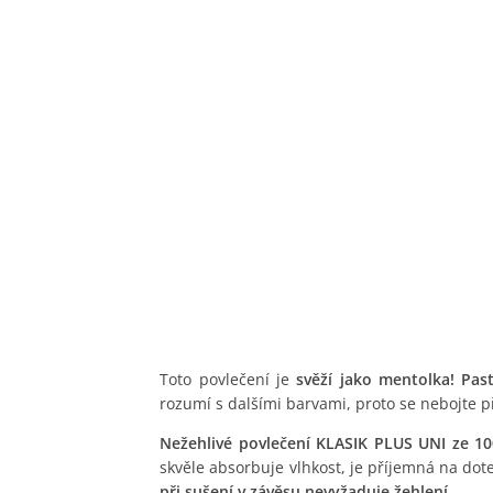
Toto povlečení je
svěží jako mentolka! Pas
rozumí s dalšími barvami, proto se nebojte p
Nežehlivé povlečení KLASIK PLUS UNI ze 1
skvěle absorbuje vlhkost, je příjemná na dot
při sušení v závěsu nevyžaduje žehlení.