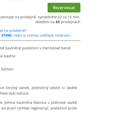
Rezervovat
ezervujte na prodejně, vyzvedněte již za 15 min.
skladem na
65
prodejnách
at na prodejně?
u
37490
, nebo si rovnou udělejte rezervaci.
né bavlněné povlečení v mentolové barvě
ná bavlna
 žehlení
ce čerstvý vánek. Jedinečný odstín si skvěle
hled Vaší ložnice.
ek. Jemná bavlněná tkanina v plátnové vazbě
po praní rychleji regenerují, povlečení proto