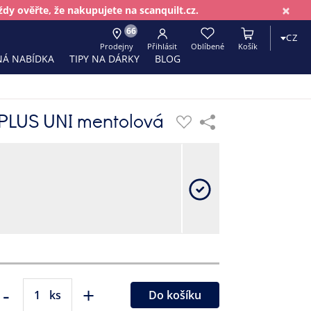
×
dy ověřte, že nakupujete na scanquilt.cz.
66
CZ
Prodejny
Přihlásit
Oblíbené
Košík
Á NABÍDKA
TIPY NA DÁRKY
BLOG
 PLUS UNI mentolová
-
+
ks
Do košíku