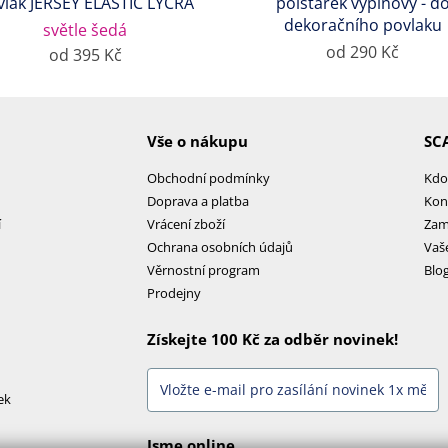
vlak JERSEY ELASTIC LYCRA
polštářek výplňový - d
dekoračního povlaku
světle šedá
od 290 Kč
od 395 Kč
Vše o nákupu
SC
Obchodní podmínky
Kdo
Doprava a platba
Kon
í
Vrácení zboží
Zam
Ochrana osobních údajů
Vaš
Věrnostní program
Blo
Prodejny
Získejte 100 Kč za odběr novinek!
ek
Jsme online