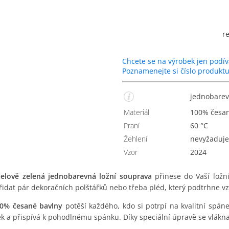
r
Chcete se na výrobek jen podív
Poznamenejte si číslo produkt
jednobarev
Materiál
100% česa
Praní
60 °C
Žehlení
nevyžaduje
Vzor
2024
telově zelená jednobarevná ložní souprava
přinese do Vaší ložni
řidat pár dekoračních polštářků nebo třeba pléd, který podtrhne vz
00% česané bavlny
potěší každého, kdo si potrpí na kvalitní spán
ek a přispívá k pohodlnému spánku. Díky speciální úpravě se vlákna 