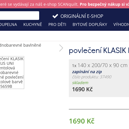
teré se vydávají za náš e-shop SCANquilt.
Pro bezpečný nákup si vž
ORIGINÁLNÍ E-SHOP
OUPELNA
KUCHYNĚ
PRO DĚTI
BYTOVÉ DOPLŇKY
VÝHODN
povlečení KLASIK
140 x 200/70 x 90 cm
1x
zapínání na zip
číslo produktu: 37490
skladem
1690 Kč
1690 Kč