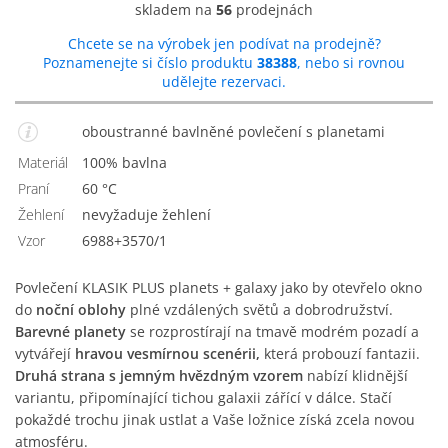
skladem na
56
prodejnách
Chcete se na výrobek jen podívat na prodejně?
Poznamenejte si číslo produktu
38388
, nebo si rovnou
udělejte rezervaci.
oboustranné bavlněné povlečení s planetami
Materiál
100% bavlna
Praní
60 °C
Žehlení
nevyžaduje žehlení
Vzor
6988+3570/1
Povlečení KLASIK PLUS planets + galaxy jako by otevřelo okno
do
noční oblohy
plné vzdálených světů a dobrodružství.
Barevné planety
se rozprostírají na tmavě modrém pozadí a
vytvářejí
hravou vesmírnou scenérii,
která probouzí fantazii.
Druhá strana s jemným hvězdným vzorem
nabízí klidnější
variantu, připomínající tichou galaxii zářící v dálce. Stačí
pokaždé trochu jinak ustlat a Vaše ložnice získá zcela novou
atmosféru.