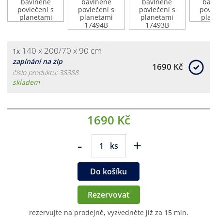
140 x 200/70 x 90 cm
1x
zapínání na zip
1690 Kč
číslo produktu: 38388
skladem
1690 Kč
-
+
ks
Do košíku
Rezervovat
rezervujte na prodejně, vyzvedněte již za 15 min.