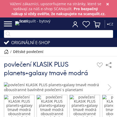
×
Vážení zákazníci, upozorňujeme na stránky, které se
vydávají za náš e-shop SCANquilt.
Pro bezpečný
nákup si vždy ověřte, že nakupujete na scanquilt.cz.
CZ
ORIGINÁLNÍ E-SHOP
/
dětské povlečení
povlečení KLASIK PLUS
planets+galaxy tmavě modrá