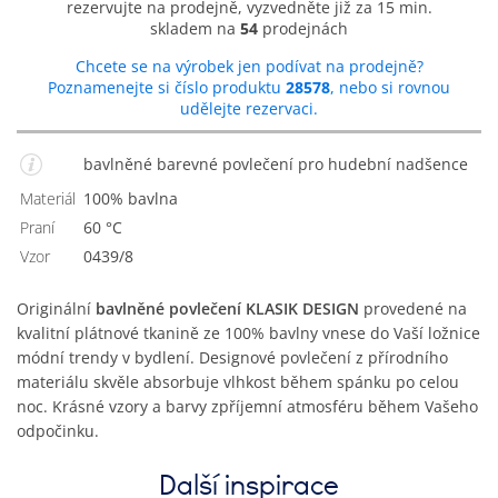
rezervujte na prodejně, vyzvedněte již za 15 min.
skladem na
54
prodejnách
Chcete se na výrobek jen podívat na prodejně?
Poznamenejte si číslo produktu
28578
, nebo si rovnou
udělejte rezervaci.
bavlněné barevné povlečení pro hudební nadšence
Materiál
100% bavlna
Praní
60 °C
Vzor
0439/8
Originální
bavlněné povlečení KLASIK DESIGN
provedené na
kvalitní plátnové tkanině ze 100% bavlny vnese do Vaší ložnice
módní trendy v bydlení. Designové povlečení z přírodního
materiálu skvěle absorbuje vlhkost během spánku po celou
noc. Krásné vzory a barvy zpříjemní atmosféru během Vašeho
odpočinku.
Další inspirace