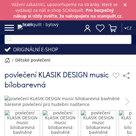
×
Vážení zákazníci, upozorňujeme na stránky, které se
vydávají za náš e-shop SCANquilt.
Pro bezpečný
nákup si vždy ověřte, že nakupujete na scanquilt.cz.
CZ
ORIGINÁLNÍ E-SHOP
/
dětské povlečení
povlečení KLASIK DESIGN music
bílobarevná