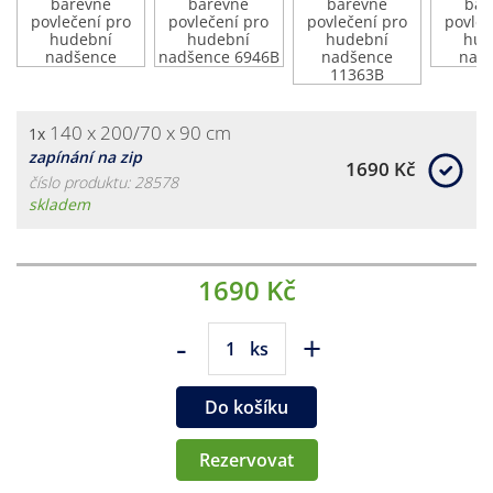
140 x 200/70 x 90 cm
1x
zapínání na zip
1690 Kč
číslo produktu: 28578
skladem
1690 Kč
-
+
ks
Do košíku
Rezervovat