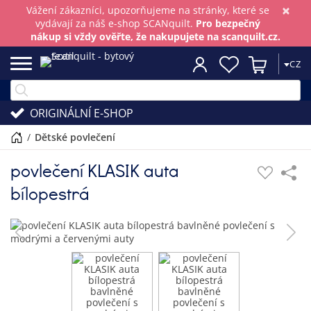
×
Vážení zákazníci, upozorňujeme na stránky, které se
vydávají za náš e-shop SCANquilt.
Pro bezpečný
nákup si vždy ověřte, že nakupujete na scanquilt.cz.
CZ
ORIGINÁLNÍ E-SHOP
/
dětské povlečení
povlečení KLASIK auta
bílopestrá