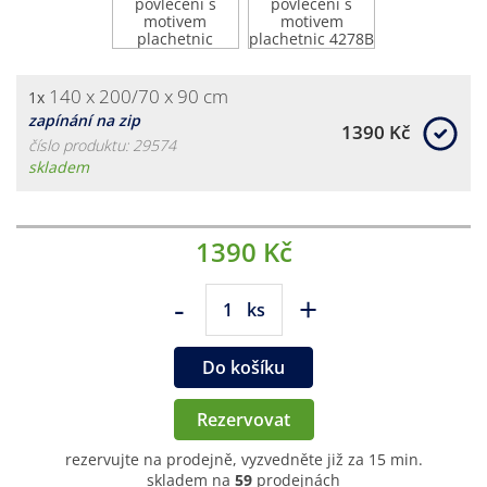
140 x 200/70 x 90 cm
1x
zapínání na zip
1390 Kč
číslo produktu: 29574
skladem
1390 Kč
-
+
ks
Do košíku
Rezervovat
rezervujte na prodejně, vyzvedněte již za 15 min.
skladem na
59
prodejnách