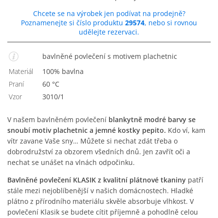
Chcete se na výrobek jen podívat na prodejně?
Poznamenejte si číslo produktu
29574
, nebo si rovnou
udělejte rezervaci.
bavlněné povlečení s motivem plachetnic
Materiál
100% bavlna
Praní
60 °C
Vzor
3010/1
V našem bavlněném povlečení
blankytně modré barvy se
snoubí motiv plachetnic a jemné kostky pepito.
Kdo ví, kam
vítr zavane Vaše sny… Můžete si nechat zdát třeba o
dobrodružství za obzorem všedních dnů. Jen zavřít oči a
nechat se unášet na vlnách odpočinku.
Bavlněné povlečení KLASIK z kvalitní plátnové tkaniny
patří
stále mezi nejoblíbenější v našich domácnostech. Hladké
plátno z přírodního materiálu skvěle absorbuje vlhkost. V
povlečení Klasik se budete cítit příjemně a pohodlně celou