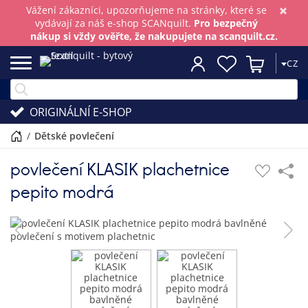
×
Vážení zákazníci, upozorňujeme na stránky, které se
vydávají za náš e-shop SCANquilt.
Pro bezpečný
nákup si vždy ověřte, že nakupujete na scanquilt.cz.
CZ
ORIGINÁLNÍ E-SHOP
/
dětské povlečení
povlečení KLASIK plachetnice
pepito modrá