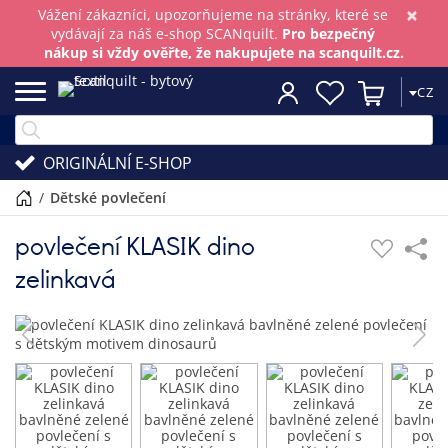
×
Vážení zákazníci, upozorňujeme na stránky, které se
vydávají za náš e-shop SCANquilt.
Pro bezpečný
nákup si vždy ověřte, že nakupujete na scanquilt.cz.
CZ
ORIGINÁLNÍ E-SHOP
/
dětské povlečení
povlečení KLASIK dino
zelinkavá