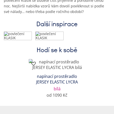
povlečení Klasik se budete cítit příjemně a pohodlně celou
noc. Nejširší nabídka vzorů Vám dovolí povléknout si podle
své nálady… nebo třeba podle ročního období?
Další inspirace
Hodí se k sobě
napínací prostěradlo
JERSEY ELASTIC LYCRA
bílá
od 1090 Kč