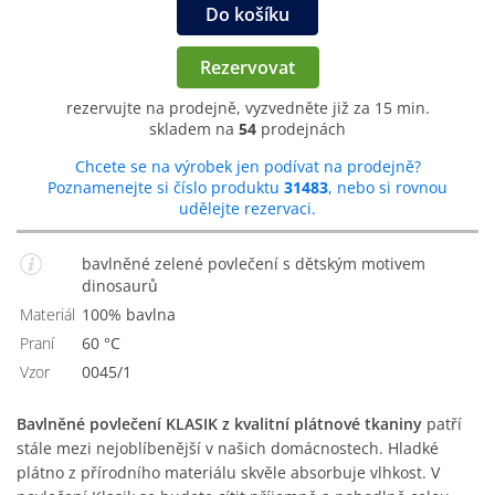
Do košíku
Rezervovat
rezervujte na prodejně, vyzvedněte již za 15 min.
skladem na
54
prodejnách
Chcete se na výrobek jen podívat na prodejně?
Poznamenejte si číslo produktu
31483
, nebo si rovnou
udělejte rezervaci.
bavlněné zelené povlečení s dětským motivem
dinosaurů
Materiál
100% bavlna
Praní
60 °C
Vzor
0045/1
Bavlněné povlečení KLASIK z kvalitní plátnové tkaniny
patří
stále mezi nejoblíbenější v našich domácnostech. Hladké
plátno z přírodního materiálu skvěle absorbuje vlhkost. V