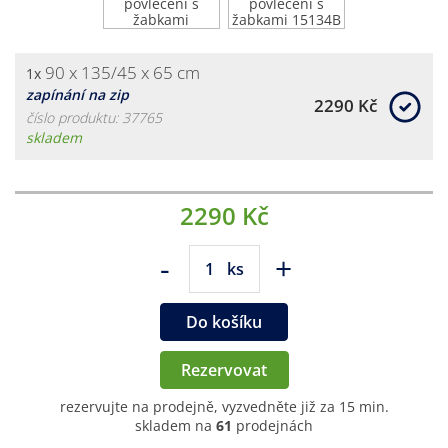
90 x 135/45 x 65 cm
1x
zapínání na zip
2290 Kč
číslo produktu: 37765
skladem
2290 Kč
-
+
ks
Do košíku
Rezervovat
rezervujte na prodejně, vyzvedněte již za 15 min.
skladem na
61
prodejnách