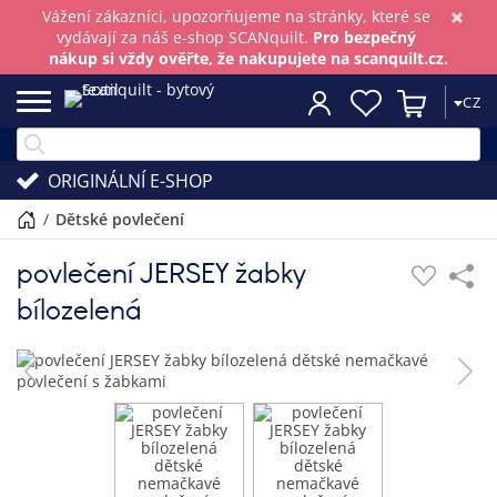
×
Vážení zákazníci, upozorňujeme na stránky, které se
vydávají za náš e-shop SCANquilt.
Pro bezpečný
nákup si vždy ověřte, že nakupujete na scanquilt.cz.
CZ
ORIGINÁLNÍ E-SHOP
/
dětské povlečení
povlečení JERSEY žabky
bílozelená