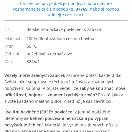
Chcete se na výrobek jen podívat na prodejně?
Poznamenejte si číslo produktu
37765
, nebo si rovnou
udělejte rezervaci.
dětské nemačkavé povlečení s žabkami
Materiál
100% dlouhovlákná česaná bavlna
Praní
60 °C
Žehlení
Nežehlivé a nemačkavé
Vzor
8245/1
Veselý motiv zelených žabiček
zaručeně potěší každé dítko!
Světlá ložní souprava je těchto užitečných a roztomilých
obojživelníků plná. A to jste věděli, že
žáby ve snu značí nové
příležitosti, hojnost i znamení rychlých změn?
Prostě jako v
životě každého malého pulce. A teď už je čas zavřít oči…
Kvalitní bavlněné JERSEY povlečení
z jemné potištěné
pleteniny
se během používání nemačká a po vyprání
nevyžaduje žehlení
. Materiál je vyroben z jemných přízí z
dlouhovlákné česané bavlny, která se získává pouze z