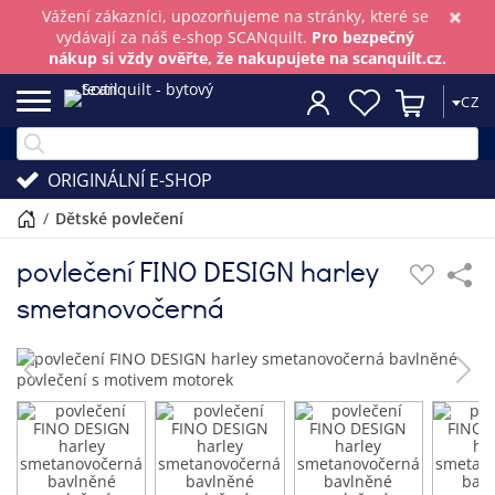
×
Vážení zákazníci, upozorňujeme na stránky, které se
vydávají za náš e-shop SCANquilt.
Pro bezpečný
nákup si vždy ověřte, že nakupujete na scanquilt.cz.
CZ
ORIGINÁLNÍ E-SHOP
/
dětské povlečení
povlečení FINO DESIGN harley
smetanovočerná