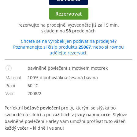
Rezervovat
rezervujte na prodejně, vyzvedněte již za 15 min.
skladem na
58
prodejnách
Chcete se na výrobek jen podívat na prodejně?
Poznamenejte si číslo produktu
25067
, nebo si rovnou
udělejte rezervaci.
bavlněné povlečení s motivem motorek
Materiál
100% dlouhovlákná česaná bavlna
Praní
60 °C
Vzor
2008/2
Perfektní
béžové povlečení
pro ty, kterým se stýská po
svobodě na silnici a po
zážitcích z jízdy na motorce.
Stylové
bavlněné povlečení Harley Vám umožní prožívat tuto vášeň
každý večer – klidně i ve snu!