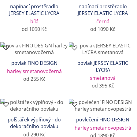
napínací prostěradlo
napínací prostěradlo
JERSEY ELASTIC LYCRA
JERSEY ELASTIC LYCRA
bílá
černá
od 1090 Kč
od 1090 Kč
povlak FINO DESIGN
povlak JERSEY ELASTIC
LYCRA
harley smetanovočerná
smetanová
od 255 Kč
od 395 Kč
polštářek výplňový - do
povlečení FINO DESIGN
dekoračního povlaku
harley smetanovopestrá
od 290 Kč
od 1890 Kč