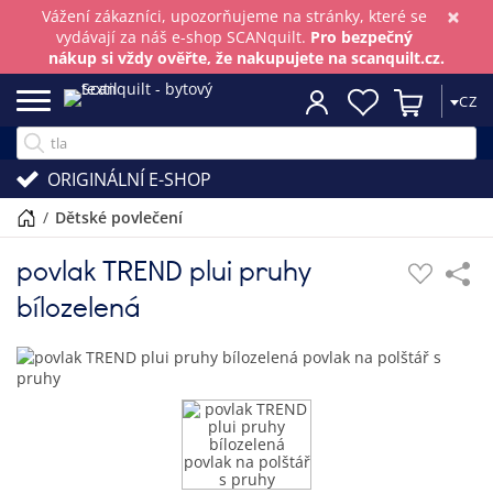
×
Vážení zákazníci, upozorňujeme na stránky, které se
vydávají za náš e-shop SCANquilt.
Pro bezpečný
nákup si vždy ověřte, že nakupujete na scanquilt.cz.
CZ
ORIGINÁLNÍ E-SHOP
/
dětské povlečení
povlak TREND plui pruhy
bílozelená