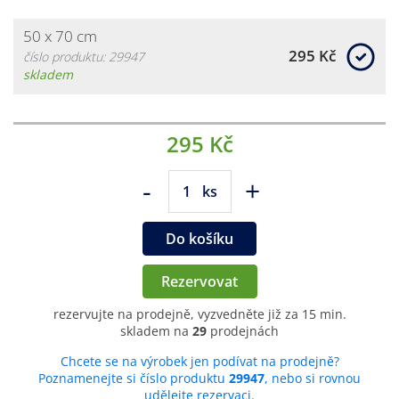
50 x 70 cm
295 Kč
číslo produktu: 29947
skladem
295 Kč
-
+
ks
Do košíku
Rezervovat
rezervujte na prodejně, vyzvedněte již za 15 min.
skladem na
29
prodejnách
Chcete se na výrobek jen podívat na prodejně?
Poznamenejte si číslo produktu
29947
, nebo si rovnou
udělejte rezervaci.