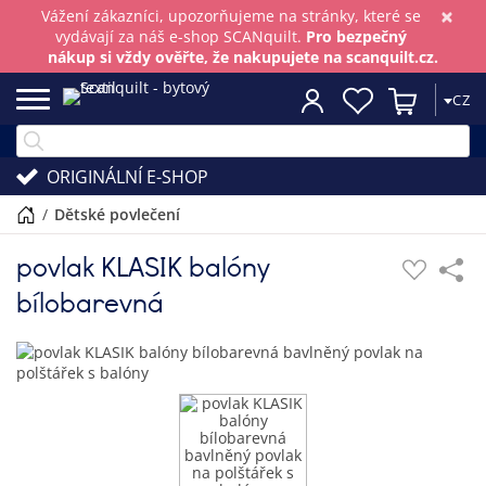
×
Vážení zákazníci, upozorňujeme na stránky, které se
vydávají za náš e-shop SCANquilt.
Pro bezpečný
nákup si vždy ověřte, že nakupujete na scanquilt.cz.
CZ
ORIGINÁLNÍ E-SHOP
/
dětské povlečení
povlak KLASIK balóny
bílobarevná