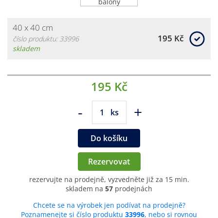
40 x 40 cm
195 Kč
číslo produktu: 33996
skladem
195 Kč
-
+
ks
Do košíku
Rezervovat
rezervujte na prodejně, vyzvedněte již za 15 min.
skladem na
57
prodejnách
Chcete se na výrobek jen podívat na prodejně?
Poznamenejte si číslo produktu
33996
, nebo si rovnou