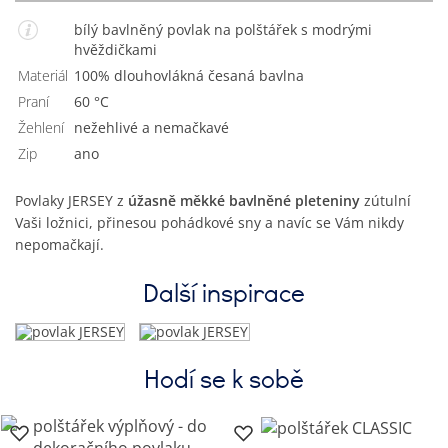
bílý bavlněný povlak na polštářek s modrými
hvěždičkami
Materiál
100% dlouhovlákná česaná bavlna
Praní
60 °C
Žehlení
Nežehlivé a nemačkavé
Zip
Ano
Povlaky JERSEY z
úžasně měkké bavlněné pleteniny
zútulní
Vaši ložnici, přinesou pohádkové sny a navíc se Vám nikdy
nepomačkají.
Další inspirace
Hodí se k sobě