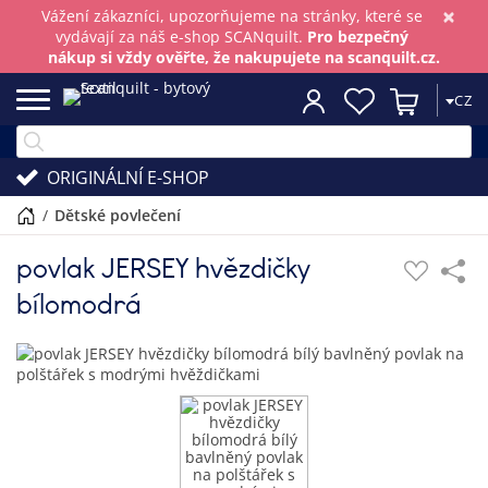
×
Vážení zákazníci, upozorňujeme na stránky, které se
vydávají za náš e-shop SCANquilt.
Pro bezpečný
nákup si vždy ověřte, že nakupujete na scanquilt.cz.
CZ
ORIGINÁLNÍ E-SHOP
/
dětské povlečení
povlak JERSEY hvězdičky
bílomodrá