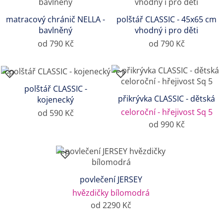
matracový chránič NELLA -
polštář CLASSIC - 45x65 cm
bavlněný
vhodný i pro děti
od 790 Kč
od 790 Kč
polštář CLASSIC -
přikrývka CLASSIC - dětská
kojenecký
celoroční - hřejivost Sq 5
od 590 Kč
od 990 Kč
povlečení JERSEY
hvězdičky bílomodrá
od 2290 Kč