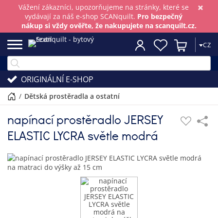
×
Vážení zákazníci, upozorňujeme na stránky, které se
vydávají za náš e-shop SCANquilt.
Pro bezpečný
nákup si vždy ověřte, že nakupujete na scanquilt.cz.
CZ
ORIGINÁLNÍ E-SHOP
/
dětská prostěradla a ostatní
napínací prostěradlo JERSEY
ELASTIC LYCRA světle modrá