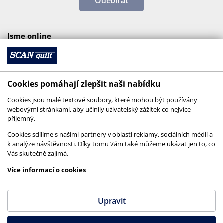
Odebírat
Jsme online
Cookies pomáhají zlepšit naši nabídku
Cookies jsou malé textové soubory, které mohou být používány
webovými stránkami, aby učinily uživatelský zážitek co nejvíce
příjemný.
Cookies sdílíme s našimi partnery v oblasti reklamy, sociálních médií a
k analýze návštěvnosti. Díky tomu Vám také můžeme ukázat jen to, co
Vás skutečně zajímá.
© 2026 SCANquilt - všechna práva vyhrazena
Více informací o cookies
This site is protected by reCAPTCHA and the
Google
Privacy Policy
and
Terms of Service
apply.
Upravit