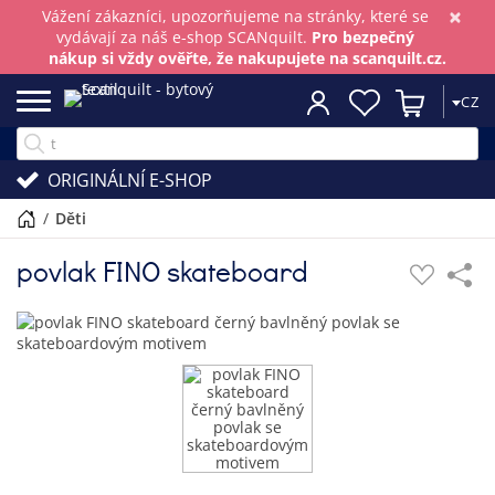
×
Vážení zákazníci, upozorňujeme na stránky, které se
vydávají za náš e-shop SCANquilt.
Pro bezpečný
nákup si vždy ověřte, že nakupujete na scanquilt.cz.
CZ
ORIGINÁLNÍ E-SHOP
/
děti
povlak FINO skateboard