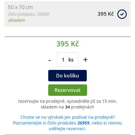
50 x 70 cm
395 Kč
číslo produktu: 26959
skladem
395 Kč
-
+
ks
Do košíku
Rezervovat
rezervujte na prodejně, vyzvedněte již za 15 min.
skladem na
34
prodejnách
Chcete se na výrobek jen podívat na prodejně?
Poznamenejte si číslo produktu
26959
, nebo si rovnou
udělejte rezervaci.