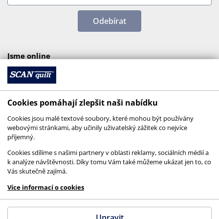
Odebírat
Jsme online
Cookies pomáhají zlepšit naši nabídku
Cookies jsou malé textové soubory, které mohou být používány
webovými stránkami, aby učinily uživatelský zážitek co nejvíce
příjemný.
Cookies sdílíme s našimi partnery v oblasti reklamy, sociálních médií a
k analýze návštěvnosti. Díky tomu Vám také můžeme ukázat jen to, co
Vás skutečně zajímá.
© 2026 SCANquilt - všechna práva vyhrazena
Více informací o cookies
This site is protected by reCAPTCHA and the
Google
Privacy Policy
and
Terms of Service
apply.
Upravit