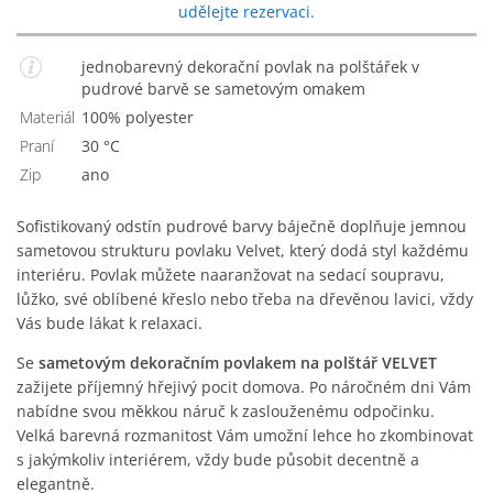
udělejte rezervaci.
jednobarevný dekorační povlak na polštářek v
pudrové barvě se sametovým omakem
Materiál
100% polyester
Praní
30 °C
Zip
Ano
Sofistikovaný odstín pudrové barvy báječně doplňuje jemnou
sametovou strukturu povlaku Velvet, který dodá styl každému
interiéru. Povlak můžete naaranžovat na sedací soupravu,
lůžko, své oblíbené křeslo nebo třeba na dřevěnou lavici, vždy
Vás bude lákat k relaxaci.
Se
sametovým dekoračním povlakem na polštář VELVET
zažijete příjemný hřejivý pocit domova. Po náročném dni Vám
nabídne svou měkkou náruč k zaslouženému odpočinku.
Velká barevná rozmanitost Vám umožní lehce ho zkombinovat
s jakýmkoliv interiérem, vždy bude působit decentně a
elegantně.