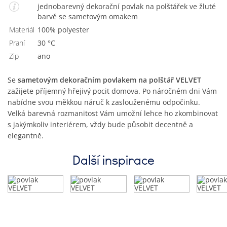
jednobarevný dekorační povlak na polštářek ve žluté
barvě se sametovým omakem
Materiál
100% polyester
Praní
30 °C
Zip
Ano
Se
sametovým dekoračním povlakem na polštář VELVET
zažijete příjemný hřejivý pocit domova. Po náročném dni Vám
nabídne svou měkkou náruč k zaslouženému odpočinku.
Velká barevná rozmanitost Vám umožní lehce ho zkombinovat
s jakýmkoliv interiérem, vždy bude působit decentně a
elegantně.
Další inspirace