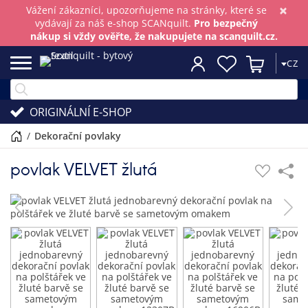
×
Vážení zákazníci, upozorňujeme na stránky, které se
vydávají za náš e-shop SCANquilt.
Pro bezpečný
nákup si vždy ověřte, že nakupujete na scanquilt.cz.
CZ
ORIGINÁLNÍ E-SHOP
/
dekorační povlaky
povlak VELVET žlutá